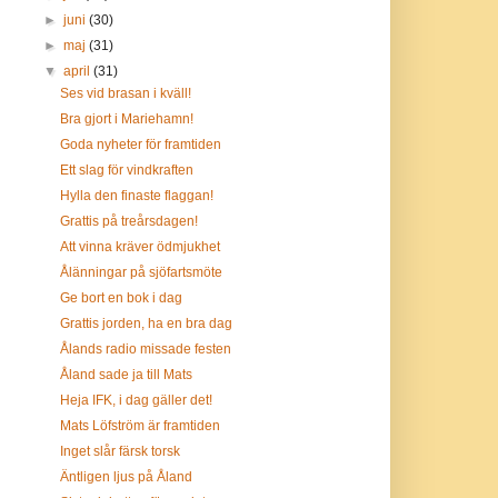
►
juni
(30)
►
maj
(31)
▼
april
(31)
Ses vid brasan i kväll!
Bra gjort i Mariehamn!
Goda nyheter för framtiden
Ett slag för vindkraften
Hylla den finaste flaggan!
Grattis på treårsdagen!
Att vinna kräver ödmjukhet
Ålänningar på sjöfartsmöte
Ge bort en bok i dag
Grattis jorden, ha en bra dag
Ålands radio missade festen
Åland sade ja till Mats
Heja IFK, i dag gäller det!
Mats Löfström är framtiden
Inget slår färsk torsk
Äntligen ljus på Åland