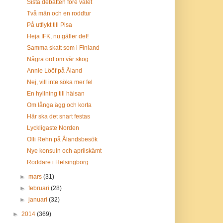
Sista debatten före valet
Två män och en roddtur
På utflykt till Pisa
Heja IFK, nu gäller det!
Samma skatt som i Finland
Några ord om vår skog
Annie Lööf på Åland
Nej, vill inte söka mer fel
En hyllning till hälsan
Om långa ägg och korta
Här ska det snart festas
Lyckligaste Norden
Olli Rehn på Ålandsbesök
Nye konsuln och aprilskämt
Roddare i Helsingborg
►
mars
(31)
►
februari
(28)
►
januari
(32)
►
2014
(369)