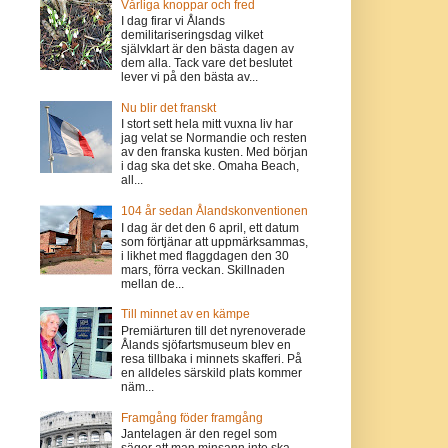
Vårliga knoppar och fred
I dag firar vi Ålands
demilitariseringsdag vilket
självklart är den bästa dagen av
dem alla. Tack vare det beslutet
lever vi på den bästa av...
Nu blir det franskt
I stort sett hela mitt vuxna liv har
jag velat se Normandie och resten
av den franska kusten. Med början
i dag ska det ske. Omaha Beach,
all...
104 år sedan Ålandskonventionen
I dag är det den 6 april, ett datum
som förtjänar att uppmärksammas,
i likhet med flaggdagen den 30
mars, förra veckan. Skillnaden
mellan de...
Till minnet av en kämpe
Premiärturen till det nyrenoverade
Ålands sjöfartsmuseum blev en
resa tillbaka i minnets skafferi. På
en alldeles särskild plats kommer
näm...
Framgång föder framgång
Jantelagen är den regel som
säger att man minsann inte ska