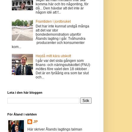
komma här och tro någonting, för
då... Den hävdar att det inte är
någon idé att f...
Framtiden i jordbruket
Det har inte kunnat undgå många
att det var stor
bondedemonstration utanför
Ålands lagting i går. Tvåhundra
producenter och konsumenter
kom...
Hejdå mitt kära utskott
I går var det sista gången som
finans- och näringsutskottet (FNU)
möttes före valet den 18 oktober .
Det är en fyråårig era som tar slut
och...
Leta i den här bloggen
För Åland i världen
JP
Här skriver Ålands lagtings talman