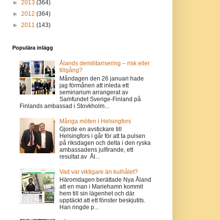
►
2013
(364)
►
2012
(364)
►
2011
(143)
Populära inlägg
Ålands demilitarisering – risk eller
tillgång?
Måndagen den 26 januari hade
jag förmånen att inleda ett
seminarium arrangerat av
Samfundet Sverige-Finland på
Finlands ambassad i Stovkholm...
Många möten i Helsingfors
Gjorde en avstickare till
Helsingfors i går för att ta pulsen
på riksdagen och delta i den ryska
ambassadens julfirande, ett
resultat av Ål...
Vad var viktigare än kulhålet?
Häromdagen berättade Nya Åland
att en man i Mariehamn kommit
hem till sin lägenhet och där
upptäckt att ett fönster beskjutits.
Han ringde p...