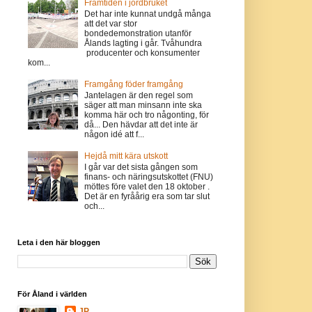
Framtiden i jordbruket
Det har inte kunnat undgå många
att det var stor
bondedemonstration utanför
Ålands lagting i går. Tvåhundra
producenter och konsumenter
kom...
Framgång föder framgång
Jantelagen är den regel som
säger att man minsann inte ska
komma här och tro någonting, för
då... Den hävdar att det inte är
någon idé att f...
Hejdå mitt kära utskott
I går var det sista gången som
finans- och näringsutskottet (FNU)
möttes före valet den 18 oktober .
Det är en fyråårig era som tar slut
och...
Leta i den här bloggen
För Åland i världen
JP