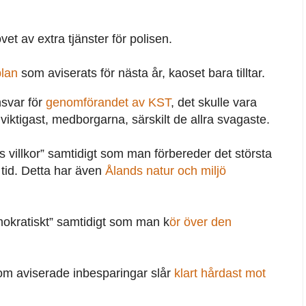
et av extra tjänster för polisen.
plan
som aviserats för nästa år, kaoset bara tilltar.
nsvar för
genomförandet av KST
, det skulle vara
iktigast, medborgarna, särskilt de allra svagaste.
ns villkor” samtidigt som man förbereder det största
 tid. Detta har även
Ålands natur och miljö
okratiskt” samtidigt som man k
ör över den
som aviserade inbesparingar slår
klart hårdast mot