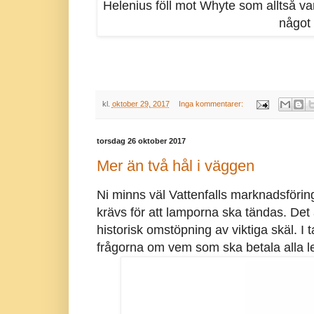
Helenius föll mot Whyte som alltså v
något 
kl.
oktober 29, 2017
Inga kommentarer:
torsdag 26 oktober 2017
Mer än två hål i väggen
Ni minns väl Vattenfalls marknadsföring
krävs för att lamporna ska tändas. Det 
historisk omstöpning av viktiga skäl. I tak
frågorna om vem som ska betala alla led