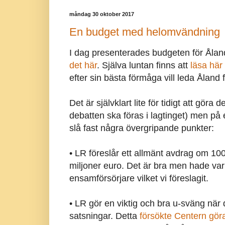
måndag 30 oktober 2017
En budget med helomvändning
I dag presenterades budgeten för Åla
det här
. Själva luntan finns att
läsa här
efter sin bästa förmåga vill leda Åland 
Det är självklart lite för tidigt att gö
debatten ska föras i lagtinget) men på 
slå fast några övergripande punkter:
• LR föreslår ett allmänt avdrag om 10
miljoner euro. Det är bra men hade varit 
ensamförsörjare vilket vi föreslagit.
•
LR gör en viktig och bra u-sväng när de
satsningar. Detta
försökte Centern gör