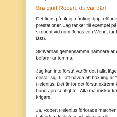
Bra gjort Robert, du var där!
Det finns på riktigt nånting djupt eländi
prestationer. Jag tänker till exempel p
skribent vid nam Jonas von Wendt tar h
låst).
Skrivarnas gemensamma nämnare är de
befarar är tomma.
Jag kan inte förstå varför det i alla läge
dristar sig till att hävda att boxning är 
Helenius. Det är för det första extrem
hundraprocentigt fel. Alla människor k
krigare.
Ja, Robert Helenius förlorade matchen 
finländare lyckats med. Han var där.