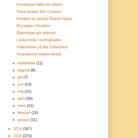
Knivskarpa fakta om reform
Raka besked från Centern
Finström är (också) Ålands hjärta
Pizzatajm i Finström
Ålänningar gör skillnad
Lyckat möte i curlinghallen
Välkommen på fika Eckeröbor!
Finanskrisen bakom Brexit
►
september
(11)
►
augusti
(8)
►
juli
(7)
►
juni
(14)
►
maj
(31)
►
april
(30)
►
mars
(31)
►
februari
(28)
►
januari
(31)
►
2016
(367)
►
2015
(370)