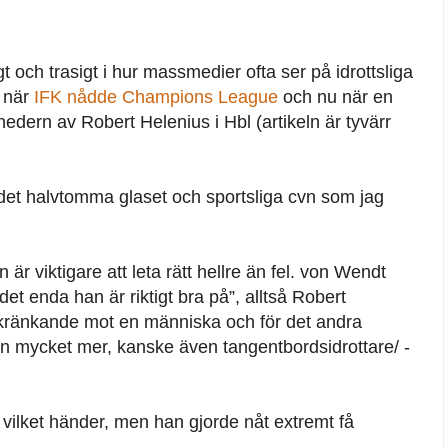
gt och trasigt i hur massmedier ofta ser på idrottsliga
å när
IFK nådde Champions League
och nu när en
edern av Robert Helenius i Hbl (artikeln är tyvärr
t halvtomma glaset och sportsliga cvn som jag
n är viktigare att leta rätt hellre än fel. von Wendt
”det enda han är riktigt bra på”, alltså Robert
t kränkande mot en människa och för det andra
an mycket mer, kanske även tangentbordsidrottare/ -
vilket händer, men han gjorde nåt extremt få