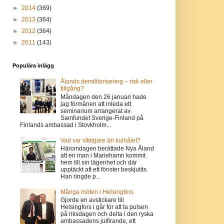
►
2014
(369)
►
2013
(364)
►
2012
(364)
►
2011
(143)
Populära inlägg
Ålands demilitarisering – risk eller
tillgång?
Måndagen den 26 januari hade
jag förmånen att inleda ett
seminarium arrangerat av
Samfundet Sverige-Finland på
Finlands ambassad i Stovkholm...
Vad var viktigare än kulhålet?
Häromdagen berättade Nya Åland
att en man i Mariehamn kommit
hem till sin lägenhet och där
upptäckt att ett fönster beskjutits.
Han ringde p...
Många möten i Helsingfors
Gjorde en avstickare till
Helsingfors i går för att ta pulsen
på riksdagen och delta i den ryska
ambassadens julfirande, ett