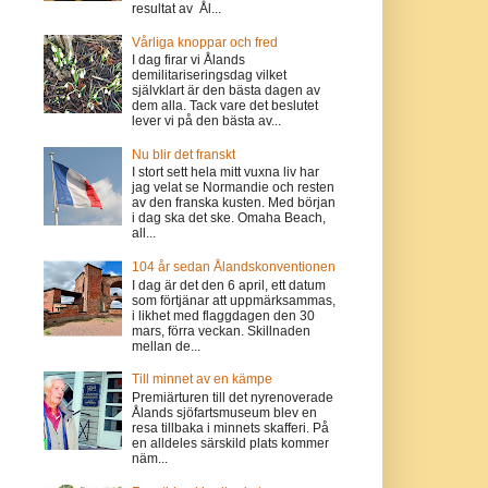
resultat av Ål...
Vårliga knoppar och fred
I dag firar vi Ålands
demilitariseringsdag vilket
självklart är den bästa dagen av
dem alla. Tack vare det beslutet
lever vi på den bästa av...
Nu blir det franskt
I stort sett hela mitt vuxna liv har
jag velat se Normandie och resten
av den franska kusten. Med början
i dag ska det ske. Omaha Beach,
all...
104 år sedan Ålandskonventionen
I dag är det den 6 april, ett datum
som förtjänar att uppmärksammas,
i likhet med flaggdagen den 30
mars, förra veckan. Skillnaden
mellan de...
Till minnet av en kämpe
Premiärturen till det nyrenoverade
Ålands sjöfartsmuseum blev en
resa tillbaka i minnets skafferi. På
en alldeles särskild plats kommer
näm...