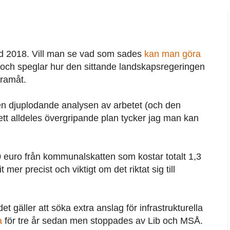
nd 2018. Vill man se vad som sades
kan man göra
och speglar hur den sittande landskapsregeringen
framåt.
ra den djuplodande analysen av arbetet (och den
ett alldeles övergripande plan tycker jag man kan
0 euro från kommunalskatten som kostar totalt 1,3
mer precist och viktigt om det riktat sig till
t gäller att söka extra anslag för infrastrukturella
a
för tre år sedan men stoppades av Lib och MSÅ.