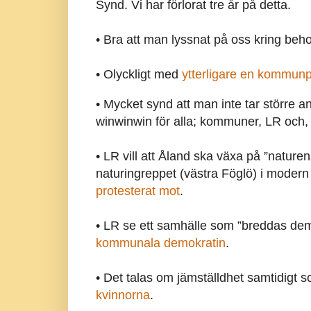
Synd. Vi har förlorat tre år på detta.
•
Bra att man lyssnat på oss kring behov
•
Olyckligt med
ytterligare en kommun
•
Mycket synd att man inte tar större a
winwinwin för alla; kommuner, LR och, v
• LR vill att Åland ska växa på ”nature
naturingreppet (västra Föglö) i modern
protesterat mot
.
• LR se ett samhälle som ”breddas dem
kommunala demokratin
.
• Det talas om jämställdhet samtidigt 
kvinnorna
.