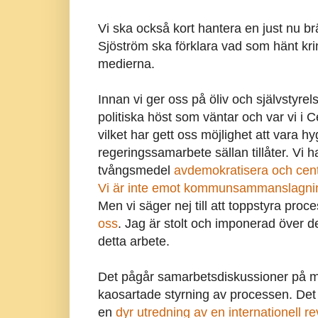
Vi ska också kort hantera en just nu br
Sjöström ska förklara vad som hänt kr
medierna.
Innan vi ger oss på öliv och självstyre
politiska höst som väntar och var vi i 
vilket har gett oss möjlighet att vara hyg
regeringssamarbete sällan tillåter. Vi 
tvångsmedel
avdemokratisera och cen
Vi är inte emot kommunsammanslagni
Men vi säger nej till att toppstyra proc
oss
. Jag är stolt och imponerad över de
detta arbete.
Det pågår samarbetsdiskussioner på må
kaosartade styrning av processen. Det
en
dyr utredning av en internationell r