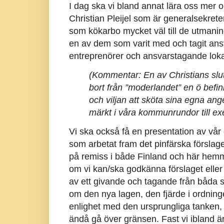
I dag ska vi bland annat lära oss mer 
Christian Pleijel som är generalsekrete
som kökarbo mycket väl till de utmaning
en av dem som varit med och tagit ansv
entreprenörer och ansvarstagande lokal
(Kommentar: En av Christians sluts
bort från ”moderlandet” en ö befin
och viljan att sköta sina egna an
märkt i våra kommunrundor till e
Vi ska också få en presentation av vå
som arbetat fram det pinfärska förslaget 
på remiss i både Finland och här he
om vi kan/ska godkänna förslaget eller 
av ett givande och tagande från båda si
om den nya lagen, den fjärde i ordningen
enlighet med den ursprungliga tanken, at
ändå gå över gränsen. Fast vi ibland är 