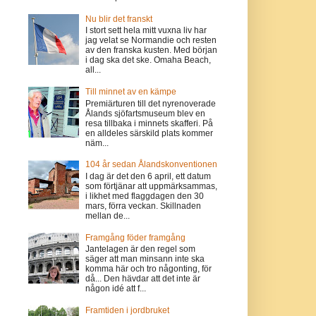
Nu blir det franskt
I stort sett hela mitt vuxna liv har
jag velat se Normandie och resten
av den franska kusten. Med början
i dag ska det ske. Omaha Beach,
all...
Till minnet av en kämpe
Premiärturen till det nyrenoverade
Ålands sjöfartsmuseum blev en
resa tillbaka i minnets skafferi. På
en alldeles särskild plats kommer
näm...
104 år sedan Ålandskonventionen
I dag är det den 6 april, ett datum
som förtjänar att uppmärksammas,
i likhet med flaggdagen den 30
mars, förra veckan. Skillnaden
mellan de...
Framgång föder framgång
Jantelagen är den regel som
säger att man minsann inte ska
komma här och tro någonting, för
då... Den hävdar att det inte är
någon idé att f...
Framtiden i jordbruket