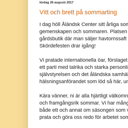
lördag 26 augusti 2017
Vitt och brett på sommarting
I dag höll Åländsk Center sitt årliga so
gemenskapen och sommaren. Platsen v
gårdsbutik där man säljer havtornssaf
Skördefesten drar igång!
Vi pratade internationella öar, förslage
ett parti med talrika och starka perso
självstyrelsen och det åländska samhäl
hälsningsanförandet som löd så här, u
Kära vänner, ni är alla hjärtligt välkomn
och framgångsrik sommar. Vi har många
både ett och annat om säsongen som va
prata och göra oss redo för arbetet so