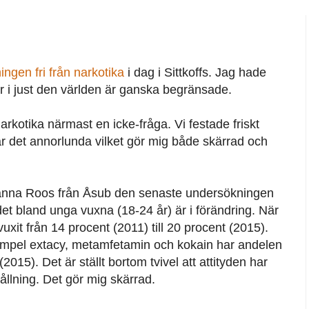
ingen fri från narkotika
i dag i Sittkoffs. Jag hade
ter i just den världen är ganska begränsade.
rkotika närmast en icke-fråga. Vi festade friskt
är det annorlunda vilket gör mig både skärrad och
anna Roos från Åsub den senaste undersökningen
et bland unga vuxna (18-24 år) är i förändring. När
uxit från 14 procent (2011) till 20 procent (2015).
exempel extacy, metamfetamin och kokain har andelen
(2015). Det är ställt bortom tvivel att attityden har
ållning. Det gör mig skärrad.