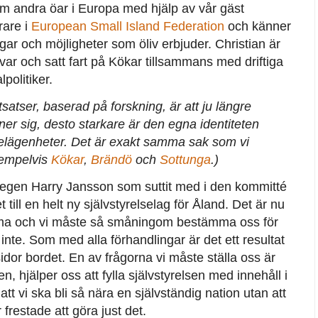
om andra öar i Europa med hjälp av vår gäst
rare i
European Small Island Federation
och känner
ar och möjligheter som öliv erbjuder. Christian är
ar och satt fart på Kökar tillsammans med driftiga
politiker.
atser, baserad på forskning, är att ju längre
ner sig, desto starkare är den egna identiteten
gelägenheter. Det är exakt samma sak som vi
xempelvis
Kökar
,
Brändö
och
Sottunga
.)
r egen Harry Jansson som suttit med i den kommitté
till en helt ny självstyrelselag för Åland. Det är nu
mma och vi måste så småningom bestämma oss för
inte. Som med alla förhandlingar är det ett resultat
dor bordet. En av frågorna vi måste ställa oss är
, hjälper oss att fylla självstyrelsen med innehåll i
t vi ska bli så nära en självständig nation utan att
frestade att göra just det.