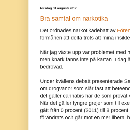
torsdag 31 augusti 2017
Bra samtal om narkotika
Det ordnades narkotikadebatt av
Fören
förmånen att delta trots att mina insik
När jag växte upp var problemet med na
men knark fanns inte på kartan. I dag 
bedrövad.
Under kvällens debatt presenterade S
om drogvanor som slår fast att beteend
det gäller cannabis har de som prövat v
När det gäller tyngre grejer som till 
gått från 0 procent (2011) till 8 procent 
förändrats och går mot en mer liberal h