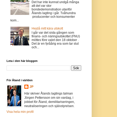
Det har inte kunnat undgå många
att det var stor
bondedemonstration utanför
Ålands lagting i går. Tvåhundra
producenter och konsumenter
kom...
Hejdå mitt kära utskott
I går var det sista gången som
finans- och näringsutskottet (FNU)
möttes före valet den 18 oktober .
Det är en fyråårig era som tar slut
och...
Leta i den här bloggen
För Åland i världen
JP
Här skriver Ålands lagtings talman
Jörgen Pettersson om sin vardag, i
jobbet för Åland, demilitariseringen,
neutraliseringen och självstyrelsen.
Visa hela min profil