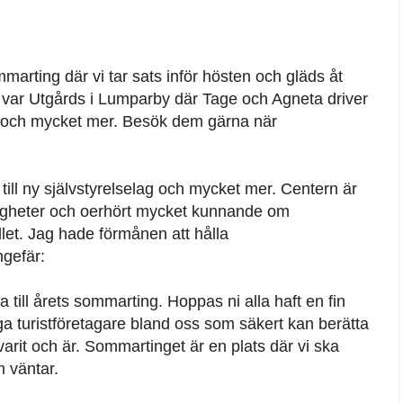
mmarting där vi tar sats inför hösten och gläds åt
ar Utgårds i Lumparby där Tage och Agneta driver
t och mycket mer. Besök dem gärna när
t till ny självstyrelselag och mycket mer. Centern är
nligheter och oerhört mycket kunnande om
let. Jag hade förmånen att hålla
ngefär:
a till årets sommarting. Hoppas ni alla haft en fin
 turistföretagare bland oss som säkert kan berätta
rit och är. Sommartinget är en plats där vi ska
m väntar.