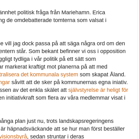
ännhet politisk fråga från Mariehamn. Erica
ing de omdebatterade tomterna som valsat i
lse vill jag dock passa på att säga några ord om den
Centern står. Som bekant befinner vi oss i opposition
gligt tydliga i vår politik på ett sätt som
har markerat kraftigt mot planerna på att med
tralisera det kommunala system
som skapat Åland.
ngar
såvitt att de sker på kommunernas egna iniativ.
essen av det enkla skälet att
självstyrelse är heligt för
n initiativkraft som flera av våra medlemmar visat i
nga plan just nu, trots landskapsregeringens
 är häpnadsväckande att se hur man först beställer
evisionsbyrå
, sedan struntar i deras