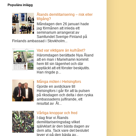
Populära inlägg
Ålands demilitarisering – risk eller
tillgång?
Måndagen den 26 januari hade
jag förmånen att inleda ett
seminarium arrangerat av
Samfundet Sverige-Finland på
Finlands ambassad i Stovkholm...
Vad var viktigare än kulhålet?
Häromdagen berättade Nya Åland
att en man i Mariehamn kommit
hem till sin lägenhet och där
upptäckt att ett fönster beskjutits.
Han ringde p...
Många möten i Helsingfors
Gjorde en avstickare till
Helsingfors i går för att ta pulsen
på riksdagen och delta i den ryska
ambassadens julfirande, ett
resultat av Ål...
Vårliga knoppar och fred
I dag firar vi Ålands
demilitariseringsdag vilket
självklart är den bästa dagen av
dem alla. Tack vare det beslutet
lever vi på den bästa av...