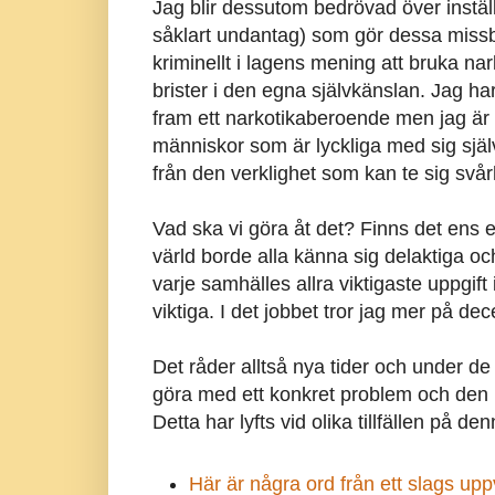
Jag blir dessutom bedrövad över inställ
såklart undantag) som gör dessa missbruk
kriminellt i lagens mening att bruka n
brister i den egna självkänslan. Jag ha
fram ett narkotikaberoende men jag är 
människor som är lyckliga med sig själv
från den verklighet som kan te sig svår
Vad ska vi göra åt det? Finns det ens 
värld borde alla känna sig delaktiga och
varje samhälles allra viktigaste uppgif
viktiga. I det jobbet tror jag mer på dec
Det råder alltså nya tider och under de 
göra med ett konkret problem och den k
Detta har lyfts vid olika tillfällen på de
Här är några ord från ett slags u