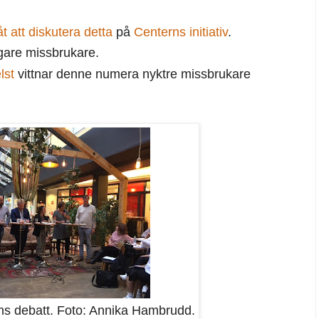
t att diskutera detta
på
Centerns initiativ
.
igare missbrukare.
lst
vittnar denne numera nyktre missbrukare
ns debatt. Foto: Annika Hambrudd.