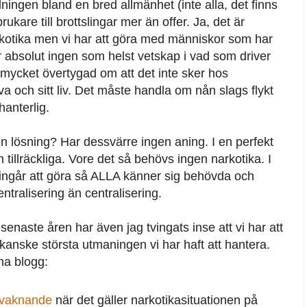
ningen bland en bred allmänhet (inte alla, det finns
are till brottslingar mer än offer. Ja, det är
arkotika men vi har att göra med människor som har
r absolut ingen som helst vetskap i vad som driver
mycket övertygad om att det inte sker hos
a och sitt liv. Det måste handla om nån slags flykt
hanterlig.
en lösning? Har dessvärre ingen aning. I en perfekt
 tillräckliga. Vore det så behövs ingen narkotika. I
t ingår att göra så ALLA känner sig behövda och
entralisering än centralisering.
senaste åren har även jag tvingats inse att vi har att
anske största utmaningen vi har haft att hantera.
nna blogg:
ppvaknande
när det gäller narkotikasituationen på