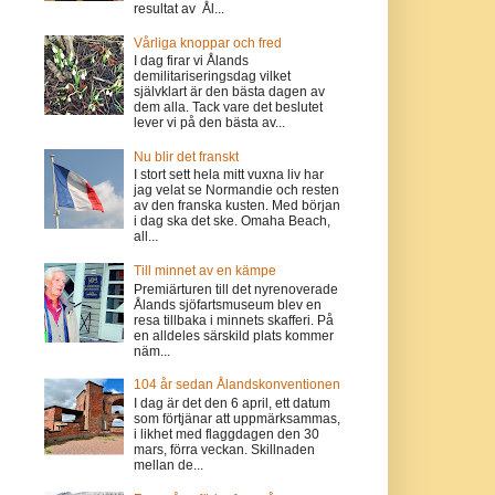
resultat av Ål...
Vårliga knoppar och fred
I dag firar vi Ålands
demilitariseringsdag vilket
självklart är den bästa dagen av
dem alla. Tack vare det beslutet
lever vi på den bästa av...
Nu blir det franskt
I stort sett hela mitt vuxna liv har
jag velat se Normandie och resten
av den franska kusten. Med början
i dag ska det ske. Omaha Beach,
all...
Till minnet av en kämpe
Premiärturen till det nyrenoverade
Ålands sjöfartsmuseum blev en
resa tillbaka i minnets skafferi. På
en alldeles särskild plats kommer
näm...
104 år sedan Ålandskonventionen
I dag är det den 6 april, ett datum
som förtjänar att uppmärksammas,
i likhet med flaggdagen den 30
mars, förra veckan. Skillnaden
mellan de...