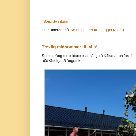
Senaste inlägg
Prenumerera på:
Kommentarer till inlägget (Atom)
Trevlig midsommar till alla!
Sommarängens midsommarstång på Kökar är en fest för g
nödvändiga. Stången k...