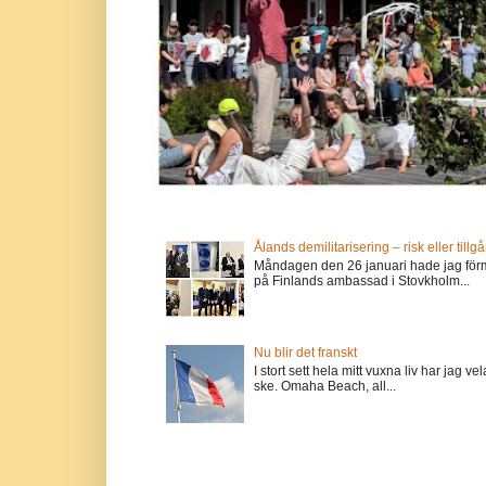
Ålands demilitarisering – risk eller tillg
Måndagen den 26 januari hade jag förm
på Finlands ambassad i Stovkholm...
Nu blir det franskt
I stort sett hela mitt vuxna liv har jag
ske. Omaha Beach, all...