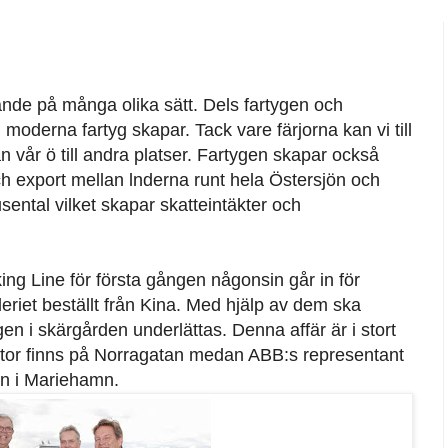
rande på många olika sätt. Dels fartygen och
oderna fartyg skapar. Tack vare färjorna kan vi till
 vår ö till andra platser. Fartygen skapar också
och export mellan lnderna runt hela Östersjön och
sental vilket skapar skatteintäkter och
king Line för första gången någonsin går in för
eriet beställt från Kina. Med hjälp av dem ska
n i skärgården underlättas. Denna affär är i stort
ntor finns på Norragatan medan ABB:s representant
n i Mariehamn.