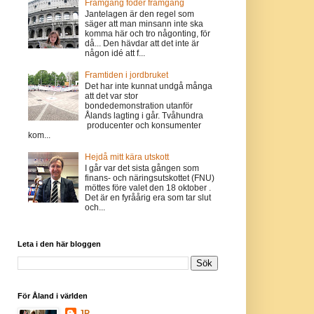
Framgång föder framgång
Jantelagen är den regel som
säger att man minsann inte ska
komma här och tro någonting, för
då... Den hävdar att det inte är
någon idé att f...
Framtiden i jordbruket
Det har inte kunnat undgå många
att det var stor
bondedemonstration utanför
Ålands lagting i går. Tvåhundra
producenter och konsumenter
kom...
Hejdå mitt kära utskott
I går var det sista gången som
finans- och näringsutskottet (FNU)
möttes före valet den 18 oktober .
Det är en fyråårig era som tar slut
och...
Leta i den här bloggen
För Åland i världen
JP