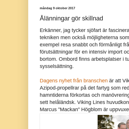
måndag 9 oktober 2017
Ålänningar gör skillnad
Erkänner, jag tycker sjöfart är fascine
tekniken men också möjligheterna som m
exempel resa snabbt och förmånligt från
förutsättningar för en intensiv import 
bortom. Ombord finns arbetsplatser i tu
sysselsättning.
Dagens nyhet från branschen
är att Vi
Azipod-propellrar på det fartyg som red
hamntiderna förkortas och manövreringe
sett helåländsk. Viking Lines huvudko
Marcus ”Mackan” Högblom är uppvuxe