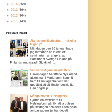
►
2014
(369)
►
2013
(364)
►
2012
(364)
►
2011
(143)
Populära inlägg
Ålands demilitarisering – risk eller
tillgång?
Måndagen den 26 januari hade
jag förmånen att inleda ett
seminarium arrangerat av
Samfundet Sverige-Finland på
Finlands ambassad i Stovkholm...
Vad var viktigare än kulhålet?
Häromdagen berättade Nya Åland
att en man i Mariehamn kommit
hem till sin lägenhet och där
upptäckt att ett fönster beskjutits.
Han ringde p...
Många möten i Helsingfors
Gjorde en avstickare till
Helsingfors i går för att ta pulsen
på riksdagen och delta i den ryska
ambassadens julfirande, ett