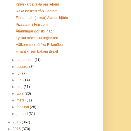
Knivskarpa fakta om reform
Raka besked från Centern
Finström är (också) Ålands hjärta
Pizzatajm i Finström
Ålänningar gör skillnad
Lyckat möte i curlinghallen
Välkommen på fika Eckeröbor!
Finanskrisen bakom Brexit
►
september
(11)
►
augusti
(8)
►
juli
(7)
►
juni
(14)
►
maj
(31)
►
april
(30)
►
mars
(31)
►
februari
(28)
►
januari
(31)
►
2016
(367)
►
2015
(370)