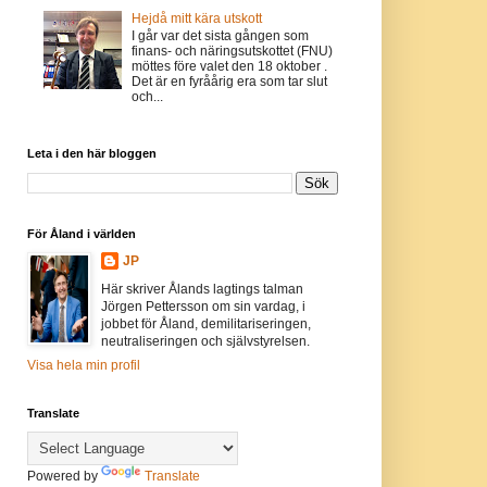
Hejdå mitt kära utskott
I går var det sista gången som
finans- och näringsutskottet (FNU)
möttes före valet den 18 oktober .
Det är en fyråårig era som tar slut
och...
Leta i den här bloggen
För Åland i världen
JP
Här skriver Ålands lagtings talman
Jörgen Pettersson om sin vardag, i
jobbet för Åland, demilitariseringen,
neutraliseringen och självstyrelsen.
Visa hela min profil
Translate
Powered by
Translate