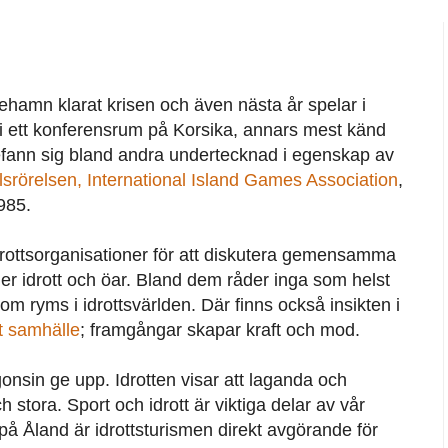
riehamn klarat krisen och även nästa år spelar i
t i ett konferensrum på Korsika, annars mest känd
efann sig bland andra undertecknad i egenskap av
lsrörelsen, International Island Games Association
,
985.
rottsorganisationer för att diskutera gemensamma
er idrott och öar. Bland dem råder inga som helst
som ryms i idrottsvärlden. Där finns också insikten i
tt samhälle
; framgångar skapar kraft och mod.
ågonsin ge upp. Idrotten visar att laganda och
stora. Sport och idrott är viktiga delar av vår
Åland är idrottsturismen direkt avgörande för