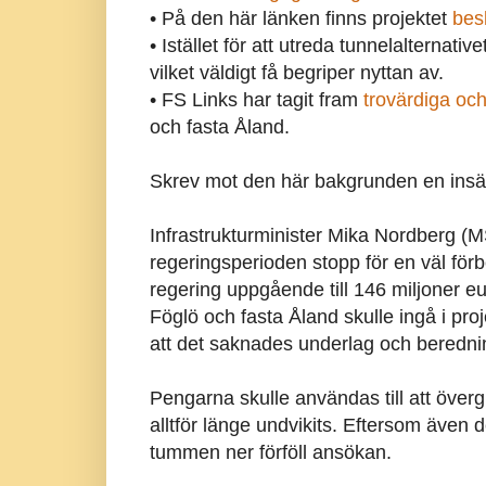
•
På den här länken finns projektet
besk
•
Istället för att utreda tunnelalternativ
vilket väldigt få begriper nyttan av.
•
FS Links har tagit fram
trovärdiga och 
och fasta Åland.
Skrev mot den här bakgrunden en insänd
Infrastrukturminister Mika Nordberg (M
regeringsperioden stopp för en väl för
regering uppgående till 146 miljoner eur
Föglö och fasta Åland skulle ingå i pro
att det saknades underlag och beredni
Pengarna skulle användas till att överg
alltför länge undvikits. Eftersom även d
tummen ner förföll ansökan.