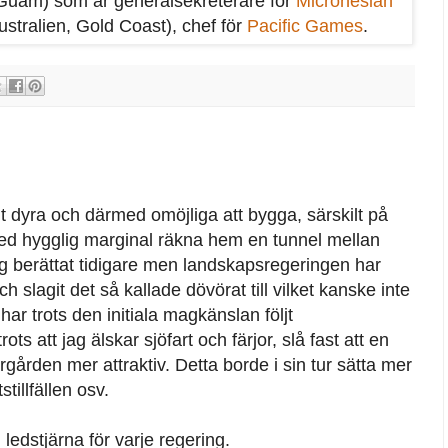
 (Guam) som är generalsekreterare för
Micronesian
tralien, Gold Coast), chef för
Pacific Games
.
t dyra och därmed omöjliga att bygga, särskilt på
 med hygglig marginal räkna hem en tunnel mellan
g berättat tidigare men landskapsregeringen har
 slagit det så kallade dövörat till vilket kanske inte
ar trots den initiala magkänslan följt
ts att jag älskar sjöfart och färjor, slå fast att en
rgården mer attraktiv. Detta borde i sin tur sätta mer
illfällen osv.
ledstjärna för varje regering.