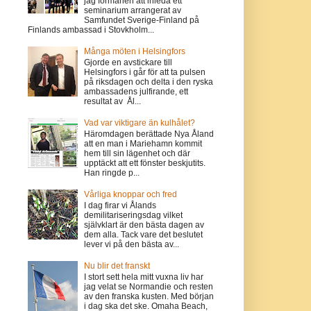
jag förmånen att inleda ett
seminarium arrangerat av
Samfundet Sverige-Finland på
Finlands ambassad i Stovkholm...
Många möten i Helsingfors
Gjorde en avstickare till
Helsingfors i går för att ta pulsen
på riksdagen och delta i den ryska
ambassadens julfirande, ett
resultat av Ål...
Vad var viktigare än kulhålet?
Häromdagen berättade Nya Åland
att en man i Mariehamn kommit
hem till sin lägenhet och där
upptäckt att ett fönster beskjutits.
Han ringde p...
Vårliga knoppar och fred
I dag firar vi Ålands
demilitariseringsdag vilket
självklart är den bästa dagen av
dem alla. Tack vare det beslutet
lever vi på den bästa av...
Nu blir det franskt
I stort sett hela mitt vuxna liv har
jag velat se Normandie och resten
av den franska kusten. Med början
i dag ska det ske. Omaha Beach,