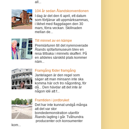
all...
104 år sedan Ålandskonventionen
I dag är det den 6 april, ett datum
som förtjänar att uppmärksammas,
i likhet med flaggdagen den 30
mars, förra veckan. Skillnaden
mellan de...
Till minnet av en kämpe
Premiärturen till det nyrenoverade
Ålands sjöfartsmuseum blev en
resa tillbaka i minnets skafferi. På
en alldeles särskild plats kommer
näm...
Framgång föder framgång
Jantelagen är den regel som
säger att man minsann inte ska
komma här och tro någonting, för
då... Den hävdar att det inte är
någon idé att f...
Framtiden i jordbruket
Det har inte kunnat undgå många
att det var stor
bondedemonstration utanför
Ålands lagting i går. Tvåhundra
producenter och konsumenter
kom...