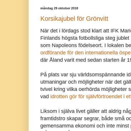
måndag 29 oktober 2018
Korsikajubel för Grönvitt
När det i lördags stod klart att IFK Ma
Finlands högsta fotbollsliga steg juble
som Napoleons födelseort. I lokalen b
ordförande för den internationella öspe
där Åland varit med sedan starten år 1
På plats var sju världsomspännande id
utmaningar och möjligheter när det gäll
tvivel kring vilka oerhörda möjligheter 
vad
idrotten gör för självförtroendet i e
Liksom i själva livet gäller att aldrig n
framtidstro skapar segrar, både små och 
gemensamma ekonomi och inte minst på 