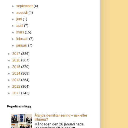
►
september
(4)
►
augusti
(4)
►
juni
(1)
►
april
(7)
►
mars
(15)
►
februari
(7)
►
januari
(7)
►
2017
(226)
►
2016
(367)
►
2015
(370)
►
2014
(369)
►
2013
(364)
►
2012
(364)
►
2011
(143)
Populära inlägg
Ålands demilitarisering – risk eller
tillgång?
Måndagen den 26 januari hade