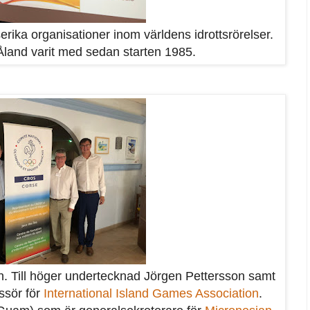
lserika organisationer inom världens idrottsrörelser.
 Åland varit med sedan starten 1985.
n. Till höger undertecknad Jörgen Pettersson samt
ssör för
International Island Games Association
.