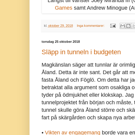
Längst till vänster Joey Miranda III
Games
samt Andrew Minogue (Aus
kl.
oktober 29, 2018
Inga kommentarer:
torsdag 25 oktober 2018
Släpp in tunneln i budgeten
Magkänslan säger att tunnlar är orimlig
Åland. Detta är inte sant. Det går att
fasta Åland och Föglö. Om detta har ja
betraktat alla argument som osakliga och
tyder på ödmjukhet eller klokskap. Jag h
tunnelprojektet från början och måste, tro
tunnel skulle göra Åland större och skä
fart på skärgården och skapa nya arbetst
•
Vikten av engagemang
borde vara en 