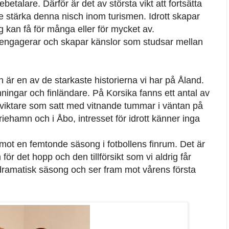
talare. Därför är det av största vikt att fortsätta
gare stärka denna nisch inom turismen. Idrott skapar
ig kan få för många eller för mycket av.
ngagerar och skapar känslor som studsar mellan
n är en av de starkaste historierna vi har på Åland.
nningar och finländare. På Korsika fanns ett antal av
ngviktare som satt med vitnande tummar i väntan på
ariehamn och i Åbo, intresset för idrott känner inga
mot en femtonde säsong i fotbollens finrum. Det är
för det hopp och den tillförsikt som vi aldrig får
dramatisk säsong och ser fram mot vårens första