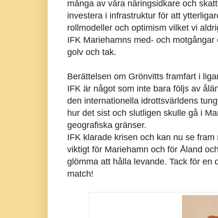
många av våra näringsidkare och skattebe
investera i infrastruktur för att ytterli
rollmodeller och optimism vilket vi aldr
IFK Mariehamns med- och motgångar e
golv och tak.
Berättelsen om Grönvitts framfart i liga
IFK är något som inte bara följs av ålä
den internationella idrottsvärldens tu
hur det sist och slutligen skulle gå i M
geografiska gränser.
IFK klarade krisen och kan nu se fram 
viktigt för Mariehamn och för Åland och 
glömma att hålla levande. Tack för en 
match!