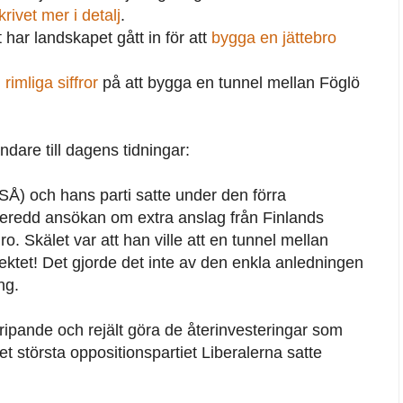
rivet mer i detalj
.
et har landskapet gått in för att
bygga en jättebro
rimliga siffror
på att bygga en tunnel mellan Föglö
are till dagens tidningar:
SÅ) och hans parti satte under den förra
beredd ansökan om extra anslag från Finlands
o. Skälet var att han ville att en tunnel mellan
jektet! Det gjorde det inte av den enkla anledningen
ng.
ripande och rejält göra de återinvesteringar som
et största oppositionspartiet Liberalerna satte