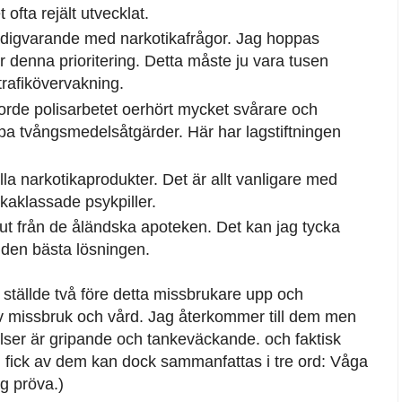
 ofta rejält utvecklat.
tadigvarande med narkotikafrågor. Jag hoppas
r denna prioritering. Detta måste ju vara tusen
trafikövervakning.
rde polisarbetet oerhört mycket svårare och
gripa tvångsmedelsåtgärder. Här har lagstiftningen
lla narkotikaprodukter. Det är allt vanligare med
kaklassade psykpiller.
 ut från de åländska apoteken. Det kan jag tycka
 den bästa lösningen.
 ställde två före detta missbrukare upp och
v missbruk och vård. Jag återkommer till dem men
elser är gripande och tankeväckande. och faktisk
jag fick av dem kan dock sammanfattas i tre ord: Våga
ig pröva.)