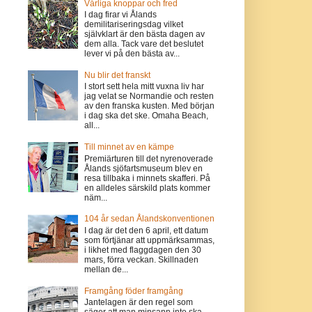
Vårliga knoppar och fred
I dag firar vi Ålands
demilitariseringsdag vilket
självklart är den bästa dagen av
dem alla. Tack vare det beslutet
lever vi på den bästa av...
Nu blir det franskt
I stort sett hela mitt vuxna liv har
jag velat se Normandie och resten
av den franska kusten. Med början
i dag ska det ske. Omaha Beach,
all...
Till minnet av en kämpe
Premiärturen till det nyrenoverade
Ålands sjöfartsmuseum blev en
resa tillbaka i minnets skafferi. På
en alldeles särskild plats kommer
näm...
104 år sedan Ålandskonventionen
I dag är det den 6 april, ett datum
som förtjänar att uppmärksammas,
i likhet med flaggdagen den 30
mars, förra veckan. Skillnaden
mellan de...
Framgång föder framgång
Jantelagen är den regel som
säger att man minsann inte ska