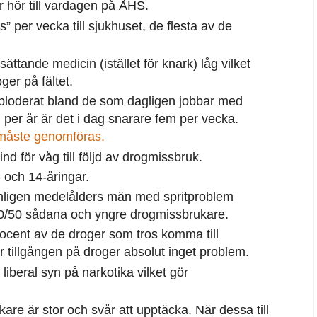
r hör till vardagen på ÅHS.
s” per vecka till sjukhuset, de flesta av de
ttande medicin (istället för knark) låg vilket
ger på fältet.
ploderat bland de som dagligen jobbar med
per år är det i dag snarare fem per vecka.
måste genomföras.
nd för våg till följd av drogmissbruk.
 och 14-åringar.
anligen medelålders män med spritproblem
 50/50 sådana och yngre drogmissbrukare.
ocent av de droger som tros komma till
 tillgången på droger absolut inget problem.
n liberal syn på narkotika vilket gör
re är stor och svår att upptäcka. När dessa till