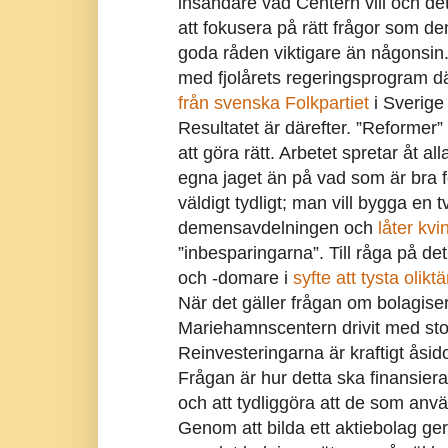
insändare vad Centern vill och de
att fokusera på rätt frågor som d
goda råden viktigare än någonsin.
med fjolårets regeringsprogram d
från svenska Folkpartiet
i Sverige
Resultatet är därefter. ”Reformer” g
att göra rätt. Arbetet spretar åt al
egna jaget än på vad som är bra 
väldigt tydligt; man vill bygga en t
demensavdelningen och
låter kvi
”inbesparingarna”. Till råga på det 
och -domare i
syfte att tysta olikt
När det gäller frågan om bolagiser
Mariehamnscentern drivit med sto
Reinvesteringarna är kraftigt ås
Frågan är hur detta ska finansiera
och att tydliggöra att de som anv
Genom att bilda ett aktiebolag ger