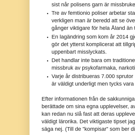
sist når polisens garn är missbruket
Tre av femtionio poliser arbetar s
verkligen man är beredd att se öve
gånger viktigare för hela Åland än 
En lagändring som kom år 2014 gjo
gör det ytterst komplicerat att till
uppenbart misslyckats.
Det handlar inte bara om traditione
missbruk av psykofarmaka, narkoti
Varje år distribueras 7.000 sprutor
är väldigt underligt men tycks vara
Efter informationen från de sakkunniga
berättade om sina egna upplevelser, a
kan redan nu slå fast att deras upplev
väldigt lärorika. Det viktigaste tipset 
säga nej. (Till de ”kompisar” som ber d