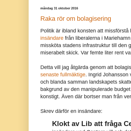
måndag 31 oktober 2016
Raka rör om bolagisering
Politik är ibland konsten att missförstå 
insändare
från liberalerna i Marieham
missköta stadens infrastruktur till den g
miserabelt skick. Var femte liter rent vatt
Detta vill jag åtgärda genom att bolagi
senaste fullmäktige
. Ingrid Johansson v
och blanda samman landskapets skatte
bakgrund av den manipulerade budget so
konstigt. Även där bortser man från ver
Skrev därför en insändare:
Klokt av Lib att fråga C