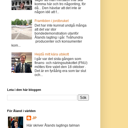
komma här och tro någonting, för
då... Den hävdar att det inte är
någon idé att f...
Framtiden i jordbruket
Det har inte kunnat undgå många
att det var stor
bondedemonstration utanför
Ålands lagting i går. Tvåhundra
producenter och konsumenter
kom...
Hejdå mitt kära utskott
I går var det sista gången som
finans- och näringsutskottet (FNU)
möttes före valet den 18 oktober .
Det är en fyråårig era som tar slut
och...
Leta i den här bloggen
För Åland i världen
JP
Här skriver Ålands lagtings talman