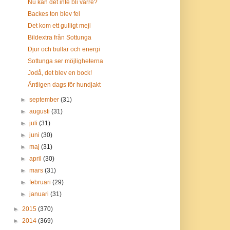
Nu kan det inte bli värre?
Backes ton blev fel
Det kom ett gulligt mejl
Bildextra från Sottunga
Djur och bullar och energi
Sottunga ser möjligheterna
Jodå, det blev en bock!
Äntligen dags för hundjakt
►
september
(31)
►
augusti
(31)
►
juli
(31)
►
juni
(30)
►
maj
(31)
►
april
(30)
►
mars
(31)
►
februari
(29)
►
januari
(31)
►
2015
(370)
►
2014
(369)