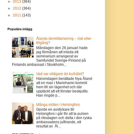
►
2013
(364)
►
2012
(364)
►
2011
(143)
Populära inlägg
Ålands demilitarisering – risk eller
tillgång?
Måndagen den 26 januari hade
jag förmånen att inleda ett
seminarium arrangerat av
Samfundet Sverige-Finland på
Finlands ambassad i Stovkholm...
Vad var viktigare än kulhålet?
Häromdagen berättade Nya Åland
att en man i Mariehamn kommit
hem till sin lägenhet och där
upptäckt att ett fönster beskjutits.
Han ringde p...
Många möten i Helsingfors
Gjorde en avstickare till
Helsingfors i går för att ta pulsen
på riksdagen och delta i den ryska
ambassadens julfirande, ett
resultat av Ål...