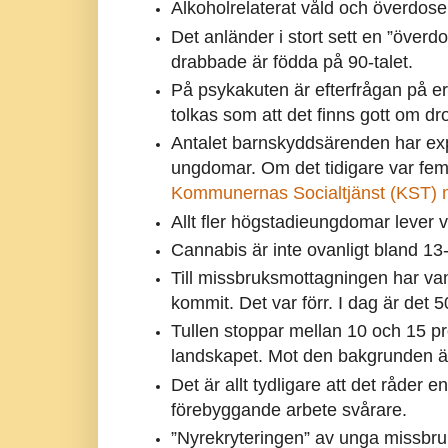
Alkoholrelaterat våld och överdose
Det anländer i stort sett en ”överdo
drabbade är födda på 90-talet.
På psykakuten är efterfrågan på ersä
tolkas som att det finns gott om dro
Antalet barnskyddsärenden har ex
ungdomar. Om det tidigare var fem 
Kommunernas Socialtjänst (KST) 
Allt fler högstadieungdomar lever vi
Cannabis är inte ovanligt bland 13-
Till missbruksmottagningen har v
kommit. Det var förr. I dag är det
Tullen stoppar mellan 10 och 15 pr
landskapet. Mot den bakgrunden är
Det är allt tydligare att det råder e
förebyggande arbete svårare.
”Nyrekryteringen” av unga missbruka