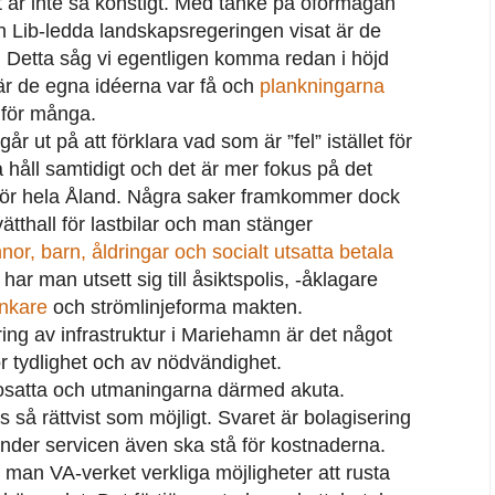
t är inte så konstigt. Med tanke på oförmågan
en Lib-ledda landskapsregeringen visat är de
 Detta såg vi egentligen komma redan i höjd
är de egna idéerna var få och
plankningarna
 för många.
år ut på att förklara vad som är ”fel” istället för
la håll samtidigt och det är mer fokus på det
för hela Åland. Några saker framkommer dock
vätthall för lastbilar och man stänger
nnor, barn, åldringar och socialt utsatta betala
har man utsett sig till åsiktspolis, -åklagare
änkare
och strömlinjeforma makten.
ing av infrastruktur i Mariehamn är det något
r tydlighet och av nödvändighet.
idosatta och utmaningarna därmed akuta.
s så rättvist som möjligt. Svaret är bolagisering
änder servicen även ska stå för kostnaderna.
 man VA-verket verkliga möjligheter att rusta