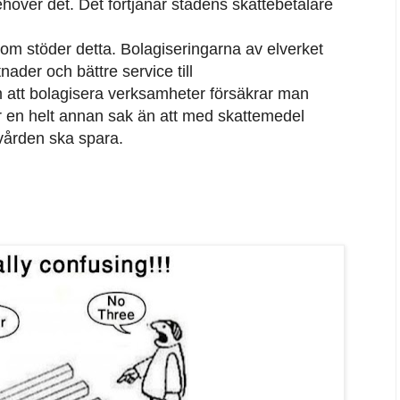
höver det. Det förtjänar stadens skattebetalare
om stöder detta. Bolagiseringarna av elverket
ader och bättre service till
tt bolagisera verksamheter försäkrar man
är en helt annan sak än att med skattemedel
vården ska spara.