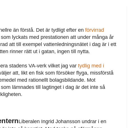
hellre än förstå. Det är tydligt efter en
förvirrad
n som lyckats med prestationen att under många år
rad att till exempel vattenledningsnätet i dag är i ett
en rinner rätt ut i gatan, ingen till nytta.
sera stadens VA-verk vilket jag var
tydlig med i
äljer att, likt en fisk som försöker flyga, missförstå
medel med rationellt bolagsbildande. Mot
m lämnades till lagtinget i dag är det inte så
kligheten.
entern
Liberalen Ingrid Johansson undrar i en