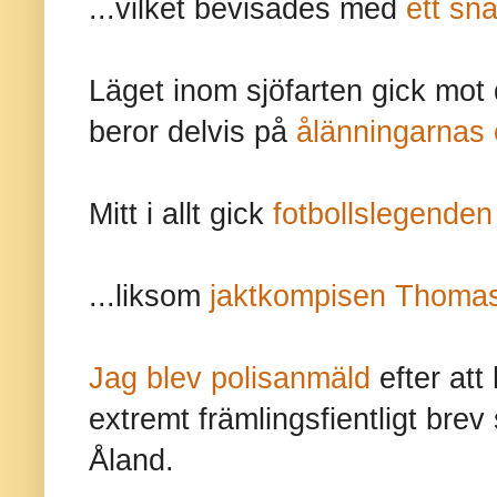
...vilket bevisades med
ett snä
Läget inom sjöfarten gick mot d
beror delvis på
ålänningarnas 
Mitt i allt gick
fotbollslegenden 
...liksom
jaktkompisen Thoma
Jag blev polisanmäld
efter att 
extremt främlingsfientligt bre
Åland.