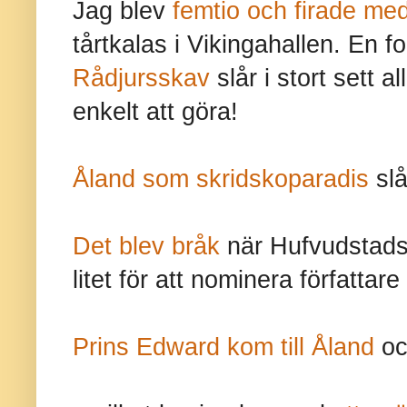
Jag blev
femtio och firade me
tårtkalas i Vikingahallen. En f
Rådjursskav
slår i stort sett 
enkelt att göra!
Åland som skridskoparadis
slå
Det blev bråk
när Hufvudstadsb
litet för att nominera författare
Prins Edward kom till Åland
och