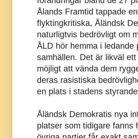
förändringar bland de 27 pl
Ålands Framtid tappade en p
flyktingkritiska, Åländsk D
naturligtvis bedrövligt om 
ÅLD hör hemma i ledande p
samhällen. Det är likväl et
möjligt att vända dem ryg
deras rasistiska bedrövligh
en plats i stadens styrande
Åländsk Demokratis nya in
platser som tidigare fanns
övriga partier får exakt s