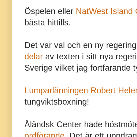
Öspelen eller
NatWest Island
bästa hittills.
Det var val och en ny regerin
delar
av texten i sitt nya rege
Sverige vilket jag fortfarande t
Lumparlänningen Robert Hele
tungviktsboxning!
Åländsk Center hade höstmöt
ordförande
. Det är ett uppdra