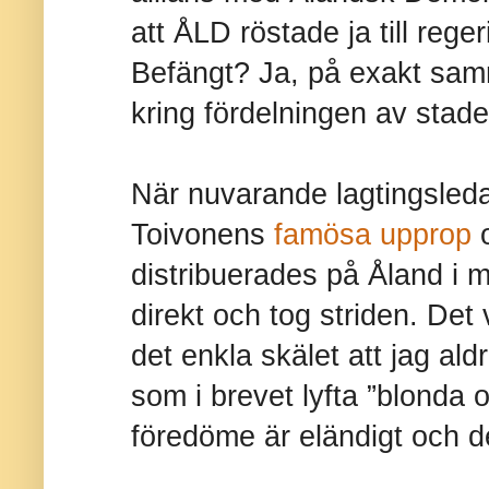
att ÅLD röstade ja till reg
Befängt? Ja, på exakt sam
kring fördelningen av stade
När nuvarande lagtingsle
Toivonens
famösa upprop
o
distribuerades på Åland i m
direkt och tog striden. Det 
det enkla skälet att jag aldr
som i brevet lyfta ”blonda 
föredöme är eländigt och det