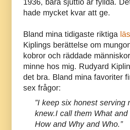
1936, bara sjuttio år fyllda. 
hade mycket kvar att ge.
Bland mina tidigaste riktiga
lä
Kiplings berättelse om mungon
kobror och räddade människor 
minne hos mig. Rudyard Kipli
det bra. Bland mina favoriter f
sex frågor:
”I keep six honest serving
knew.
I call them What an
How and Why and Who.”