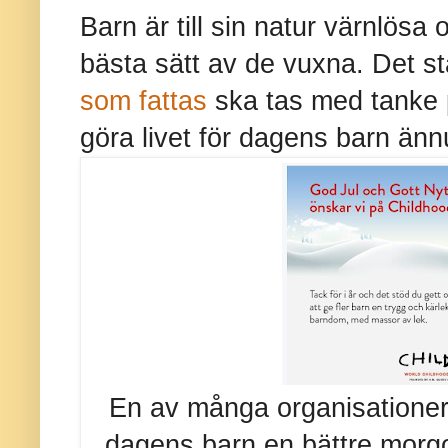
Barn är till sin natur värnlösa
bästa sätt av de vuxna. Det st
som fattas
ska tas med tanke p
göra livet för dagens barn änn
En av många organisationer 
dagens barn en bättre mor