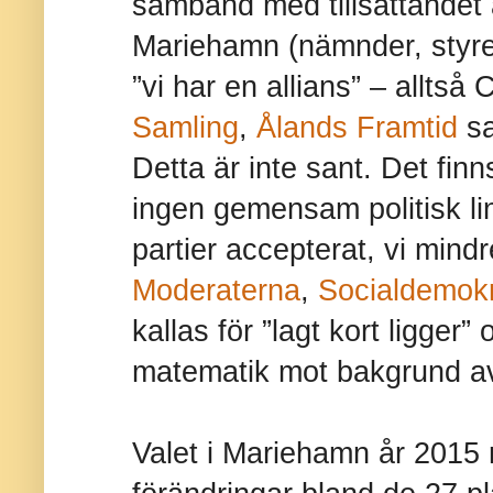
samband med tillsättandet a
Mariehamn (nämnder, styrels
”vi har en allians” – alltså
Samling
,
Ålands Framtid
s
Detta är inte sant. Det finn
ingen gemensam politisk linj
partier accepterat, vi mindr
Moderaterna
,
Socialdemok
kallas för ”lagt kort ligger
matematik mot bakgrund av
Valet i Mariehamn år 2015 r