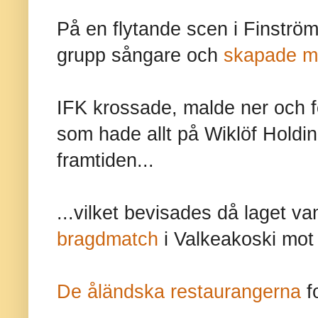
På en flytande scen i Finström
grupp sångare och
skapade m
IFK krossade, malde ner och 
som hade allt på Wiklöf Holdi
framtiden...
...vilket bevisades då laget 
bragdmatch
i Valkeakoski mot 
De åländska restaurangerna
fo