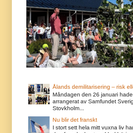
Ålands demilitarisering – risk ell
Måndagen den 26 januari hade j
arrangerat av Samfundet Sveri
Stovkholm...
Nu blir det franskt
I stort sett hela mitt vuxna liv 