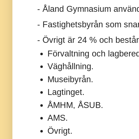
-
Åland Gymnasium använd
-
Fastighetsbyrån som snart
-
Övrigt är 24 % och består
Förvaltning och lagbere
Väghållning.
Museibyrån.
Lagtinget.
ÅMHM, ÅSUB.
AMS.
Övrigt.