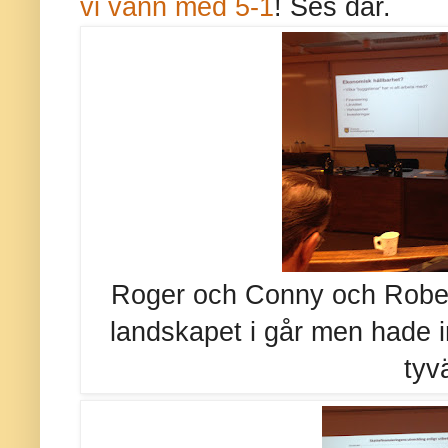
vi vann med 5-1
! Ses där.
Roger och Conny och Robert 
landskapet i går men hade in
tyvä