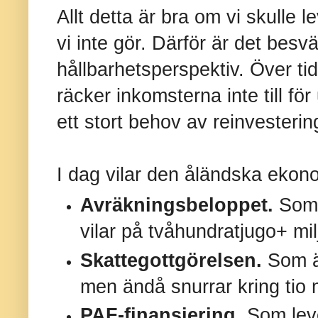
Allt detta är bra om vi skulle le
vi inte gör. Därför är det besvär
hållbarhetsperspektiv. Över tid
räcker inkomsterna inte till fö
ett stort behov av reinvesterin
I dag vilar den åländska ekon
Avräkningsbeloppet.
Som ä
vilar på tvåhundratjugo+ mi
Skattegottgörelsen.
Som ä
men ändå snurrar kring tio m
PAF-finansiering.
Som leve