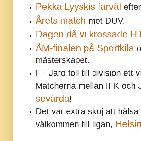
Pekka Lyyskis farväl
efter
Årets match
mot DUV.
Dagen då vi krossade H
ÅM-finalen på Sportkila
o
mästerskapet.
FF Jaro föll till division ett 
Matcherna mellan IFK och 
sevärda
!
Det var extra skoj att hälsa
Helsi
välkommen till ligan,