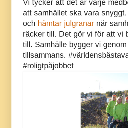
Vi tycker att det är varje medbor
att samhället ska vara snyggt.
och
hämtar julgranar
när samhä
räcker till. Det gör vi för att v
till. Samhälle bygger vi genom
tillsammans. #världensbästav
#roligtpåjobbet