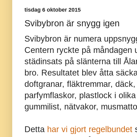
tisdag 6 oktober 2015
Svibybron är snygg igen
Svibybron är numera uppsnygg
Centern ryckte på måndagen u
städinsats på slänterna till Å
bro. Resultatet blev åtta säcka
doftgranar, fläktremmar, däck, 
parfymflaskor, plastlock i olika
gummilist, nätvakor, musmatto
Detta
har vi gjort regelbundet
s