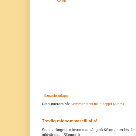
Svara
Senaste inlägg
Prenumerera på:
Kommentarer till inlägget (Atom)
Trevlig midsommar till alla!
Sommarängens midsommarstång på Kökar är en fest för g
nödvändiga. Stången k...