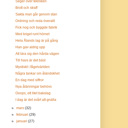
Seger över tekniken
Brott och straff
Sakta man går genom stan
Ordning och reda överallt
Fick nog och byggde fabrik
Med kriget runt hörnet
Hela Ålands lag är på gång
Han gav aldrig upp
Att lära sig den hårda vägen
Till havs är det bäst
Mystiskt i fågelvärlden
Några tankar om åländskhet
En dag med siffror
Nya ålänningar behövs
Ooops, ett litet bakslag
I dag är det svårt att gnälla
►
mars
(32)
►
februari
(29)
►
januari
(27)