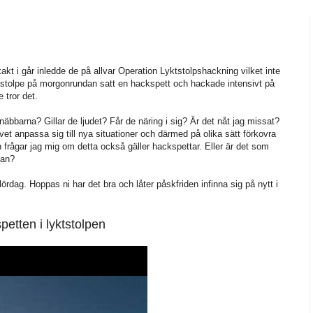
t i går inledde de på allvar Operation Lyktstolpshackning vilket inte
arje stolpe på morgonrundan satt en hackspett och hackade intensivt på
 tror det.
näbbarna? Gillar de ljudet? Får de näring i sig? Är det nåt jag missat?
ivet anpassa sig till nya situationer och därmed på olika sätt förkovra
frågar jag mig om detta också gäller hackspettar. Eller är det som
kan?
ag. Hoppas ni har det bra och låter påskfriden infinna sig på nytt i
etten i lyktstolpen