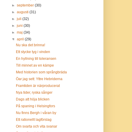
►
september
(30)
►
augusti
(31)
►
juli
(32)
►
juni
(30)
►
maj
(34)
▼
april
(29)
Nu ska det brinna!
Ett stycke tyg i vinden
En hyllning till toleransen
Till minnet av en kämpe
Med historien som språngbräda
Öar jag sett: Yttre Hebriderna
Framtiden är närproducerat
Nya tider, ryska sånger
Dags att höja blicken
På spaning i Helsingfors
Nu finns Bergh i våran by
Ett rationellt lagförslag
Om svarta och vita svanar