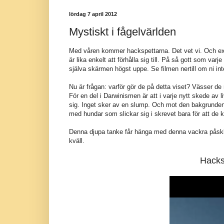
lördag 7 april 2012
Mystiskt i fågelvärlden
Med våren kommer hackspettarna. Det vet vi. Och exak
är lika enkelt att förhålla sig till. På så gott som v
själva skärmen högst uppe. Se filmen nertill om ni inte
Nu är frågan: varför gör de på detta viset? Vässer de 
För en del i Darwinismen är att i varje nytt skede av l
sig. Inget sker av en slump. Och mot den bakgrunden 
med hundar som slickar sig i skrevet bara för att de 
Denna djupa tanke får hänga med denna vackra påsklörd
kväll.
Hacksp