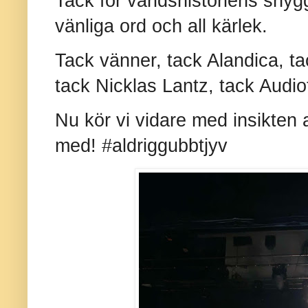
Tack för världshistoriens snygg
vänliga ord och all kärlek.
Tack vänner, tack Alandica, t
tack Nicklas Lantz, tack Audio
Nu kör vi vidare med insikten at
med! #aldriggubbtjyv