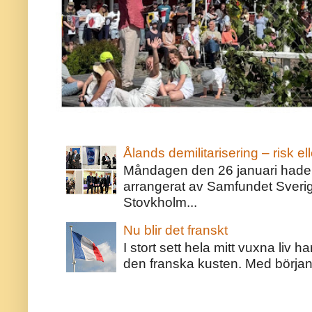
Ålands demilitarisering – risk ell
Måndagen den 26 januari hade j
arrangerat av Samfundet Sveri
Stovkholm...
Nu blir det franskt
I stort sett hela mitt vuxna liv 
den franska kusten. Med början 