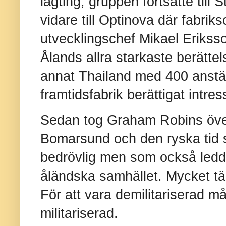
lagting, gruppen fortsatte till
vidare till Optinova där fabrik
utvecklingschef Mikael Eriksso
Ålands allra starkaste berättel
annat Thailand med 400 anstä
framtidsfabrik berättigat intres
Sedan tog Graham Robins öve
Bomarsund och den ryska tid 
bedrövlig men som också ledde
åländska samhället. Mycket tä
För att vara demilitariserad må
militariserad.