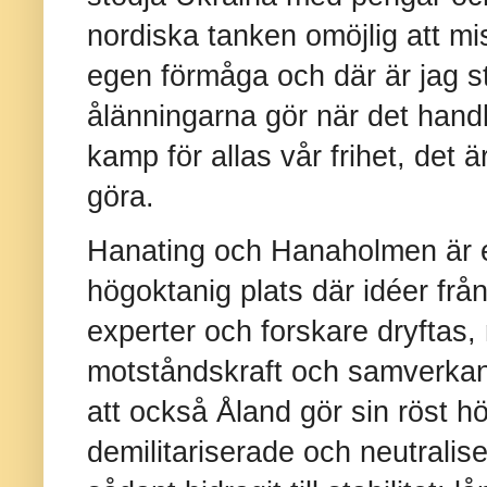
nordiska tanken omöjlig att missf
egen förmåga och där är jag st
ålänningarna gör när det hand
kamp för allas vår frihet, det 
göra.
Hanating och Hanaholmen är en
högoktanig plats där idéer från
experter och forskare dryftas,
motståndskraft och samverkan.
att också Åland gör sin röst h
demilitariserade och neutrali