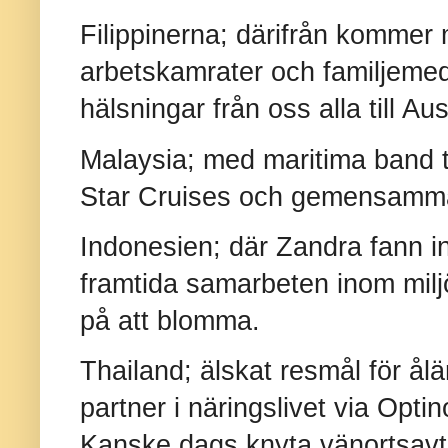
Filippinerna; därifrån kommer
arbetskamrater och familjemed
hälsningar från oss alla till Aus
Malaysia; med maritima band t
Star Cruises och gemensamma i
Indonesien; där Zandra fann in
framtida samarbeten inom miljö
på att blomma.
Thailand; älskat resmål för å
partner i näringslivet via Opti
Kanske dags knyta vänortsavt