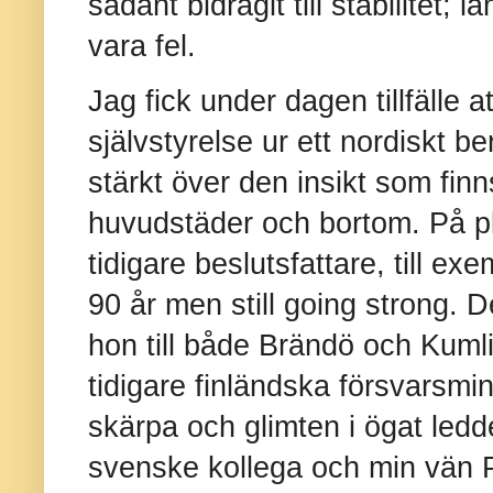
sådant bidragit till stabilitet; l
vara fel.
Jag fick under dagen tillfälle 
självstyrelse ur ett nordiskt 
stärkt över den insikt som fin
huvudstäder och bortom. På p
tidigare beslutsfattare, till 
90 år men still going strong.
hon till både Brändö och Kuml
tidigare finländska försvarsmi
skärpa och glimten i ögat led
svenske kollega och min vän P