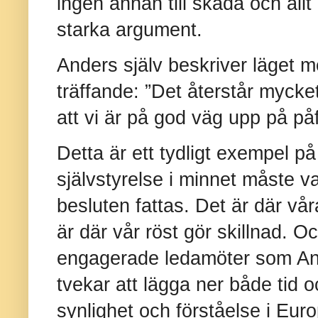
ingen annan till skada och all
starka argument.
Anders själv beskriver läget 
träffande: ”Det återstår myck
att vi är på god väg upp på påf
Detta är ett tydligt exempel p
självstyrelse i minnet måste 
besluten fattas. Det är där vå
är där vår röst gör skillnad. O
engagerade ledamöter som An
tvekar att lägga ner både tid o
synlighet och förståelse i Eur