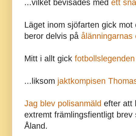
...vilket bevisades med
ett snä
Läget inom sjöfarten gick mot d
beror delvis på
ålänningarnas 
Mitt i allt gick
fotbollslegenden 
...liksom
jaktkompisen Thoma
Jag blev polisanmäld
efter att 
extremt främlingsfientligt bre
Åland.