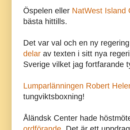
Öspelen eller
NatWest Island
bästa hittills.
Det var val och en ny regerin
delar
av texten i sitt nya rege
Sverige vilket jag fortfarande t
Lumparlänningen Robert Hele
tungviktsboxning!
Åländsk Center hade höstmöt
ordförande
. Det är ett uppdra