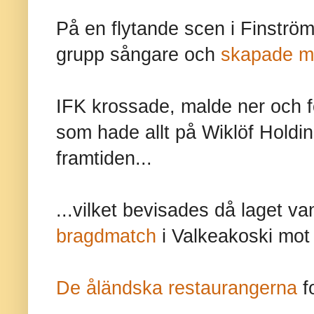
På en flytande scen i Finström
grupp sångare och
skapade m
IFK krossade, malde ner och 
som hade allt på Wiklöf Holdi
framtiden...
...vilket bevisades då laget 
bragdmatch
i Valkeakoski mot 
De åländska restaurangerna
fo