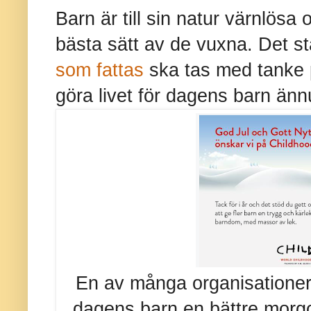
Barn är till sin natur värnlösa
bästa sätt av de vuxna. Det st
som fattas
ska tas med tanke p
göra livet för dagens barn änn
En av många organisationer 
dagens barn en bättre mor