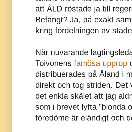
att ÅLD röstade ja till reg
Befängt? Ja, på exakt sam
kring fördelningen av stade
När nuvarande lagtingsle
Toivonens
famösa upprop
o
distribuerades på Åland i m
direkt och tog striden. Det 
det enkla skälet att jag aldr
som i brevet lyfta ”blonda 
föredöme är eländigt och det