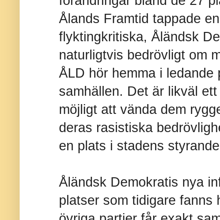
förändringar bland de 27 pl
Ålands Framtid tappade en p
flyktingkritiska, Åländsk D
naturligtvis bedrövligt om 
ÅLD hör hemma i ledande p
samhällen. Det är likväl et
möjligt att vända dem ryg
deras rasistiska bedrövligh
en plats i stadens styrande
Åländsk Demokratis nya in
platser som tidigare fanns
övriga partier får exakt s