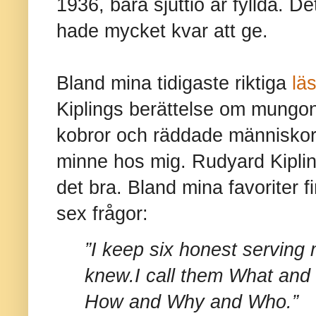
1936, bara sjuttio år fyllda. 
hade mycket kvar att ge.
Bland mina tidigaste riktiga
lä
Kiplings berättelse om mungon
kobror och räddade människor 
minne hos mig. Rudyard Kipli
det bra. Bland mina favoriter f
sex frågor:
”I keep six honest serving
knew.
I call them What an
How and Why and Who.”