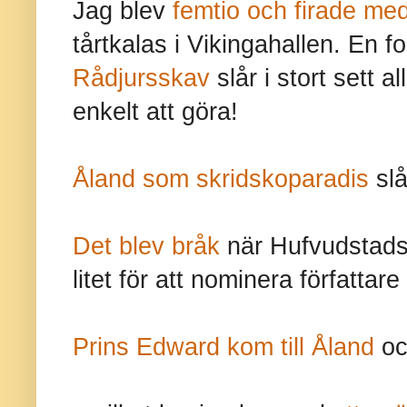
Jag blev
femtio och firade me
tårtkalas i Vikingahallen. En f
Rådjursskav
slår i stort sett 
enkelt att göra!
Åland som skridskoparadis
slå
Det blev bråk
när Hufvudstadsb
litet för att nominera författare
Prins Edward kom till Åland
och