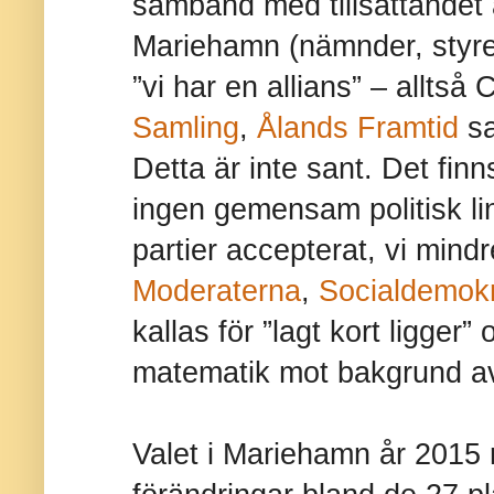
samband med tillsättandet a
Mariehamn (nämnder, styrels
”vi har en allians” – alltså
Samling
,
Ålands Framtid
s
Detta är inte sant. Det finn
ingen gemensam politisk linj
partier accepterat, vi mindr
Moderaterna
,
Socialdemok
kallas för ”lagt kort ligger
matematik mot bakgrund av
Valet i Mariehamn år 2015 r