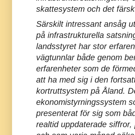
skattesystem och det fär
Särskilt intressant ansåg u
på infrastrukturella satsnin
landsstyret har stor erfar
vägtunnlar både genom ber
erfarenheter som de förme
att ha med sig i den fortsa
kortruttsystem på Åland. D
ekonomistyrningssystem so
presenterat för sig som båd
realtid uppdaterade siffror