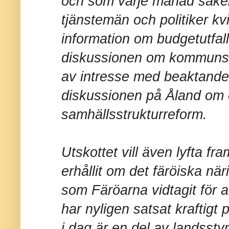
och som varje månad säkers
tjänstemän och politiker kvi
information om budgetutfa
diskussionen om kommunst
av intresse med beaktand
diskussionen på Åland om
samhällsstrukturreform.
Utskottet vill även lyfta f
erhållit om det färöiska när
som Färöarna vidtagit för a
har nyligen satsat kraftigt
i dag är en del av landsst