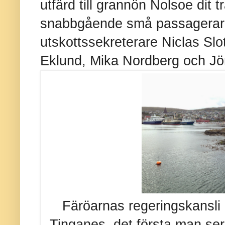
utfärd till grannön Nolsoe dit 
snabbgående små passagerarb
utskottssekreterare Niclas S
Eklund, Mika Nordberg och Jö
Färöarnas regeringskansli 
Tinganes, det första man ser