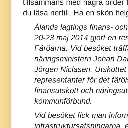
tillsammans med några bilder fr
du läsa nertill. Ha en skön hel
Ålands lagtings finans- och
20-23 maj 2014 gjort en resa
Färöarna. Vid besöket träf
näringsministern Johan Dah
Jörgen Niclasen. Utskottet
representanter för det färöi
finansutskott och näringsu
kommunförbund.
Vid besöket fick man inform
infrastruktursatsningarna,