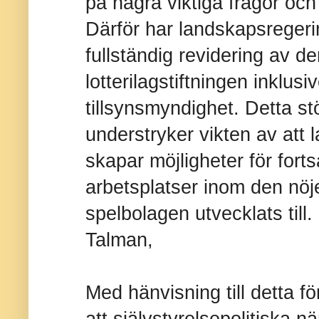
på några viktiga frågor och
Därför har landskapsregeri
fullständig revidering av d
lotterilagstiftningen inklus
tillsynsmyndighet. Detta st
understryker vikten av att l
skapar möjligheter för fortsa
arbetsplatser inom den nöj
spelbolagen utvecklats till.
Talman,
Med hänvisning till detta för
att självstyrelsepolitiska