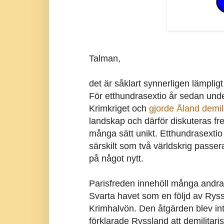
Talman,
det är såklart synnerligen lämpligt 
För etthundrasextio år sedan und
Krimkriget och
gjorde Åland demili
landskap och därför diskuteras fr
många sätt unikt. Etthundrasextio å
särskilt som två världskrig passer
på något nytt.
Parisfreden innehöll många andra 
Svarta havet som en följd av Ryss
Krimhalvön. Den åtgärden blev inte
förklarade Ryssland att demilitari