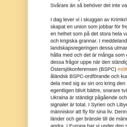
Svårare än så behöver det inte var
I dag lever vi i skuggan av Krimkr
skapat en union som jobbar för fr
en helhet som på det stora hela v
och krigiska grannar. I meddeland
landskapsregeringen dessa utmanin
hålla med och det är många som d
dessa frågor uppe när den ständi
Östersjökonferensen (BSPC)
mött
åländsk BSPC-ordförande och ku
dela med sig av sin oro kring de
egentligen blivit bättre, snarare 
Ukraina är ständigt pågående oc
signaler är total. I Syrien och Lib
människor att fly för sina liv. Den
länder och ger bränsle till de männ
andra. I Europa har vi under den s