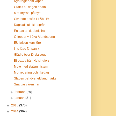
Nya regler om vapen
Grattis pi, dagen är din
Mot Bryssel på nytt
Givande besök till ÅMHM
Dags att tala klarspråk
En dag att dubbelt fira
C-toppar vill öka Ålandspeng
EU-krisen kom före
Inte läge för panik
Glädje över första segern
Bildextra från Helsingfors
Möte med statsministern
Mot regering och riksdag
Staden behöver ett landmärke
Snart är våren här
►
februari
(29)
►
januari
(31)
►
2015
(370)
►
2014
(369)