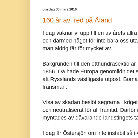
onsdag 30 mars 2016
160 år av fred på Åland
I dag vaknar vi upp till en av årets all
och därmed något för inte bara oss utan
man aldrig får för mycket av.
Bakgrunden till den etthundrasextio år l
1856. Då hade Europa genomlidit det s
att Rysslands västligaste utpost, Bomar
fransmän.
Visa av skadan beslöt segrarna i kriget a
och neutraliserat för all framtid. Därför
myntades av dåvarande landstingets ta
I dag är Östersjön om inte instabil så i va