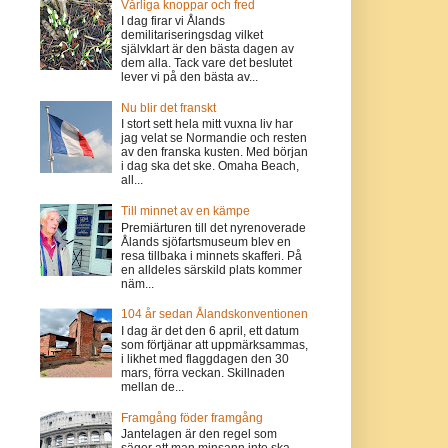
Vårliga knoppar och fred
I dag firar vi Ålands
demilitariseringsdag vilket
självklart är den bästa dagen av
dem alla. Tack vare det beslutet
lever vi på den bästa av...
Nu blir det franskt
I stort sett hela mitt vuxna liv har
jag velat se Normandie och resten
av den franska kusten. Med början
i dag ska det ske. Omaha Beach,
all...
Till minnet av en kämpe
Premiärturen till det nyrenoverade
Ålands sjöfartsmuseum blev en
resa tillbaka i minnets skafferi. På
en alldeles särskild plats kommer
näm...
104 år sedan Ålandskonventionen
I dag är det den 6 april, ett datum
som förtjänar att uppmärksammas,
i likhet med flaggdagen den 30
mars, förra veckan. Skillnaden
mellan de...
Framgång föder framgång
Jantelagen är den regel som
säger att man minsann inte ska