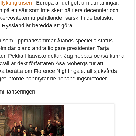
e
flyktingkrisen
i Europa är det gott om utmaningar.
på ett sätt som inte skett på flera decennier och
ervositeten är påfallande, särskilt i de baltiska
 Ryssland är beredda att göra.
am som uppmärksammar Ålands speciella status.
olm där bland andra tidigare presidenten Tarja
ten Pekka Haavisto deltar. Jag hoppas också kunna
väll är dekt författaren Åsa Mobergs tur att
 berätta om Florence Nightingale, all sjukvårds
get införde banbrytande behandlingsmetoder.
litariseringen.