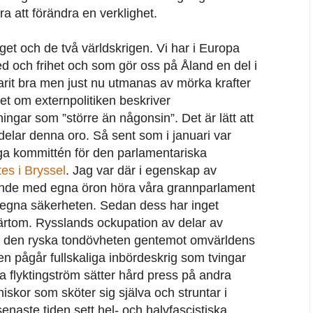
a att förändra en verklighet.
iget och de två världskrigen. Vi har i Europa
ed och frihet och som gör oss på Åland en del i
arit bra men just nu utmanas av mörka krafter
et om externpolitiken beskriver
gar som ”större än någonsin”. Det är lätt att
elar denna oro. Så sent som i januari var
ga kommittén för den parlamentariska
es i Bryssel
. Jag var där i egenskap av
nde med egna öron höra våra grannparlament
n egna säkerheten. Sedan dess har inget
tvärtom. Rysslands ockupation av delar av
h den ryska tondövheten gentemot omvärldens
yen pågår fullskaliga inbördeskrig som tvingar
na flyktingström sätter hård press på andra
iskor som sköter sig själva och struntar i
enaste tiden sett hel- och halvfascistiska