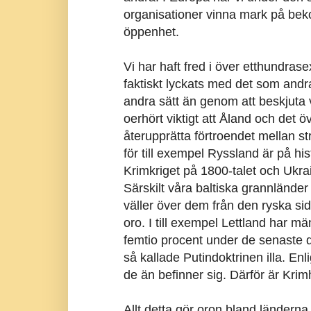
organisationer vinna mark på bek
öppenhet.
Vi har haft fred i över etthundrasex
faktiskt lyckats med det som andra 
andra sätt än genom att beskjuta v
oerhört viktigt att Åland och det ö
återupprätta förtroendet mellan str
för till exempel Ryssland är på his
Krimkriget på 1800-talet och Ukrai
Särskilt våra baltiska grannländ
väller över dem från den ryska si
oro. I till exempel Lettland har mäng
femtio procent under de senaste 
så kallade Putindoktrinen illa. Enl
de än befinner sig. Därför är Krimh
Allt detta gör oron bland länderna