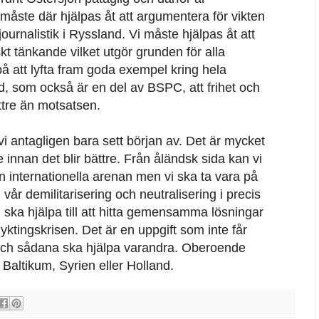
måste där hjälpas åt att argumentera för vikten
rnalistik i Ryssland. Vi måste hjälpas åt att
skt tänkande vilket utgör grunden för alla
 på att lyfta fram goda exempel kring hela
d, som också är en del av BSPC, att frihet och
ttre än motsatsen.
vi antagligen bara sett början av. Det är mycket
 innan det blir bättre. Från åländsk sida kan vi
 internationella arenan men vi ska ta vara på
am vår demilitarisering och neutralisering i precis
ska hjälpa till att hitta gemensamma lösningar
flyktingskrisen. Det är en uppgift som inte får
 och sådana ska hjälpa varandra. Oberoende
 Baltikum, Syrien eller Holland.