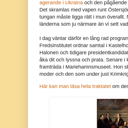
agerande i Ukraina
och den pågåend
Det skramlas med vapen runt Östersjön 
tungan måste ligga rätt i mun överallt. N
länderna som ju närmare än vi sett vad
I dag väntar därför en lång rad progr
Fredsinstitutet ordnar samtal i Kastelh
Halonen och tidigare presidentkandida
åka dit och lyssna och prata. Senare i k
framträda i Mariehamnsmuseet. Hon ska
moder och den som under just Krimkri
Här kan man läsa hela traktatet
om demi