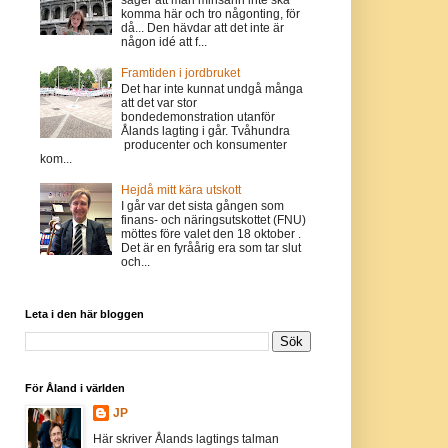
komma här och tro någonting, för
då... Den hävdar att det inte är
någon idé att f...
Framtiden i jordbruket
Det har inte kunnat undgå många
att det var stor
bondedemonstration utanför
Ålands lagting i går. Tvåhundra
producenter och konsumenter
kom...
Hejdå mitt kära utskott
I går var det sista gången som
finans- och näringsutskottet (FNU)
möttes före valet den 18 oktober .
Det är en fyråårig era som tar slut
och...
Leta i den här bloggen
För Åland i världen
JP
Här skriver Ålands lagtings talman