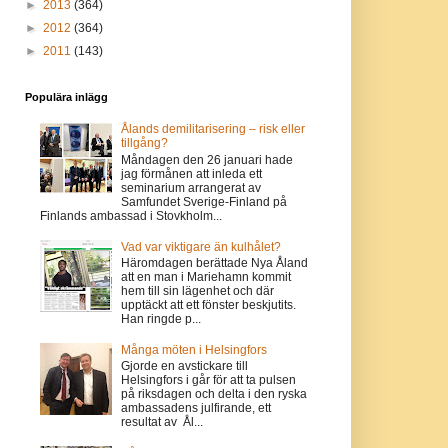
►
2013
(364)
►
2012
(364)
►
2011
(143)
Populära inlägg
Ålands demilitarisering – risk eller
tillgång?
Måndagen den 26 januari hade
jag förmånen att inleda ett
seminarium arrangerat av
Samfundet Sverige-Finland på
Finlands ambassad i Stovkholm...
Vad var viktigare än kulhålet?
Häromdagen berättade Nya Åland
att en man i Mariehamn kommit
hem till sin lägenhet och där
upptäckt att ett fönster beskjutits.
Han ringde p...
Många möten i Helsingfors
Gjorde en avstickare till
Helsingfors i går för att ta pulsen
på riksdagen och delta i den ryska
ambassadens julfirande, ett
resultat av Ål...