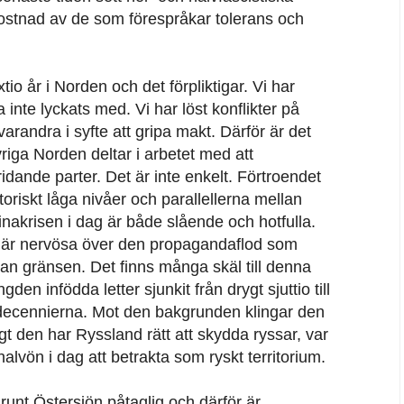
ostnad av de som förespråkar tolerans och
tio år i Norden och det förpliktigar. Vi har
inte lyckats med. Vi har löst konflikter på
arandra i syfte att gripa makt. Därför är det
vriga Norden deltar i arbetet med att
idande parter. Det är inte enkelt. Förtroendet
toriskt låga nivåer och parallellerna mellan
nakrisen i dag är både slående och hotfulla.
er är nervösa över den propagandaflod som
dan gränsen. Det finns många skäl till denna
den infödda letter sjunkit från drygt sjuttio till
decennierna. Mot den bakgrunden klingar den
igt den har Ryssland rätt att skydda ryssar, var
alvön i dag att betrakta som ryskt territorium.
 runt Östersjön påtaglig och därför är