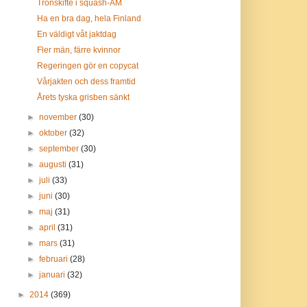
Tronskifte i squash-ÅM
Ha en bra dag, hela Finland
En väldigt våt jaktdag
Fler män, färre kvinnor
Regeringen gör en copycat
Vårjakten och dess framtid
Årets tyska grisben sänkt
►
november
(30)
►
oktober
(32)
►
september
(30)
►
augusti
(31)
►
juli
(33)
►
juni
(30)
►
maj
(31)
►
april
(31)
►
mars
(31)
►
februari
(28)
►
januari
(32)
►
2014
(369)