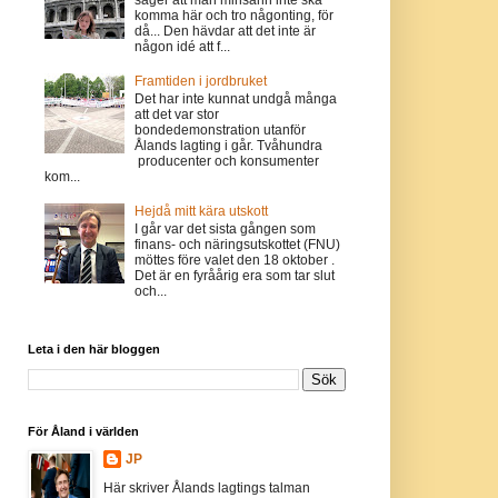
komma här och tro någonting, för
då... Den hävdar att det inte är
någon idé att f...
Framtiden i jordbruket
Det har inte kunnat undgå många
att det var stor
bondedemonstration utanför
Ålands lagting i går. Tvåhundra
producenter och konsumenter
kom...
Hejdå mitt kära utskott
I går var det sista gången som
finans- och näringsutskottet (FNU)
möttes före valet den 18 oktober .
Det är en fyråårig era som tar slut
och...
Leta i den här bloggen
För Åland i världen
JP
Här skriver Ålands lagtings talman