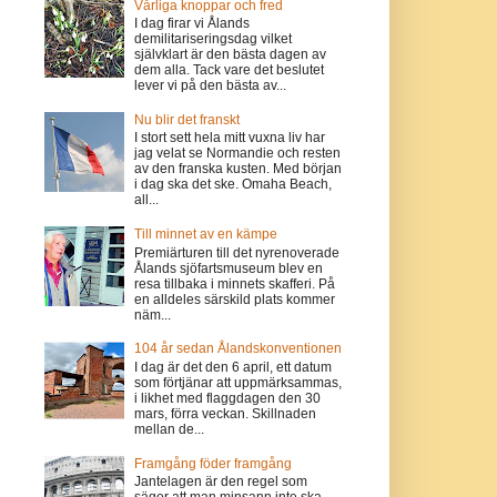
Vårliga knoppar och fred
I dag firar vi Ålands
demilitariseringsdag vilket
självklart är den bästa dagen av
dem alla. Tack vare det beslutet
lever vi på den bästa av...
Nu blir det franskt
I stort sett hela mitt vuxna liv har
jag velat se Normandie och resten
av den franska kusten. Med början
i dag ska det ske. Omaha Beach,
all...
Till minnet av en kämpe
Premiärturen till det nyrenoverade
Ålands sjöfartsmuseum blev en
resa tillbaka i minnets skafferi. På
en alldeles särskild plats kommer
näm...
104 år sedan Ålandskonventionen
I dag är det den 6 april, ett datum
som förtjänar att uppmärksammas,
i likhet med flaggdagen den 30
mars, förra veckan. Skillnaden
mellan de...
Framgång föder framgång
Jantelagen är den regel som
säger att man minsann inte ska