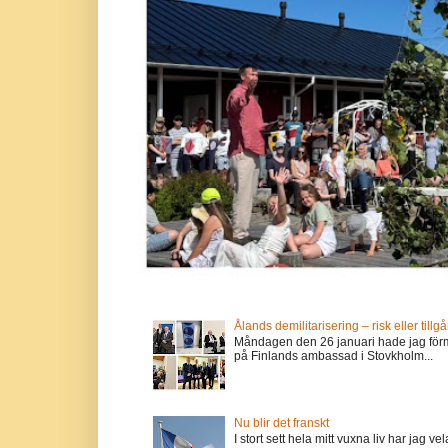
Ålands demilitarisering – risk eller tillg
Måndagen den 26 januari hade jag förm
på Finlands ambassad i Stovkholm...
Nu blir det franskt
I stort sett hela mitt vuxna liv har jag