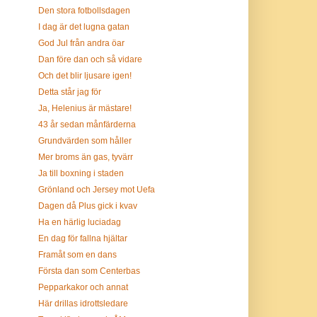
Den stora fotbollsdagen
I dag är det lugna gatan
God Jul från andra öar
Dan före dan och så vidare
Och det blir ljusare igen!
Detta står jag för
Ja, Helenius är mästare!
43 år sedan månfärderna
Grundvärden som håller
Mer broms än gas, tyvärr
Ja till boxning i staden
Grönland och Jersey mot Uefa
Dagen då Plus gick i kvav
Ha en härlig luciadag
En dag för fallna hjältar
Framåt som en dans
Första dan som Centerbas
Pepparkakor och annat
Här drillas idrottsledare