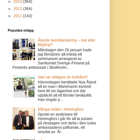
►
2013
(364)
►
2012
(364)
►
2011
(143)
Populära inlägg
Ålands demilitarisering – risk eller
tillgång?
Måndagen den 26 januari hade
jag förmånen att inleda ett
seminarium arrangerat av
Samfundet Sverige-Finland på
Finlands ambassad i Stovkholm...
Vad var viktigare än kulhålet?
Häromdagen berättade Nya Åland
att en man i Mariehamn kommit
hem till sin lägenhet och där
upptäckt att ett fönster beskjutits.
Han ringde p...
Många möten i Helsingfors
Gjorde en avstickare till
Helsingfors i går för att ta pulsen
på riksdagen och delta i den ryska
ambassadens julfirande, ett
resultat av Ål...