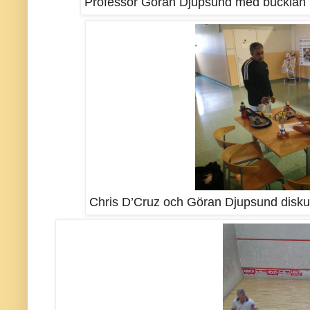
Professor Göran Djupsund med bucklan h
Chris D’Cruz och Göran Djupsund diskut