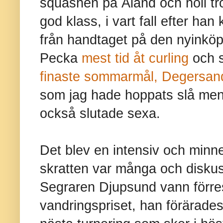
squashen på Åland och höll tro
god klass, i vart fall efter han
från handtaget på den nyinköp
Pecka
mest tid åt curling
och s
finaste sommarmål, Degersan
som jag hade hoppats slå men
också slutade sexa.
Det blev en intensiv och minn
skratten var många och diskus
Segraren Djupsund vann förres
vandringspriset, han förärades 