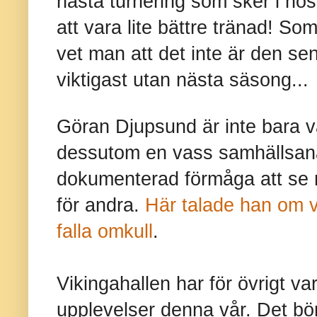
nästa turnering som sker i hös
att vara lite bättre tränad! S
vet man att det inte är den s
viktigast utan nästa säsong...
Göran Djupsund är inte bara 
dessutom en vass samhällsana
dokumenterad förmåga att se
för andra.
Här talade han om va
falla omkull
.
Vikingahallen har för övrigt var
upplevelser denna vår. Det b