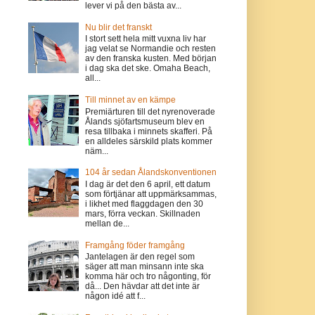
lever vi på den bästa av...
Nu blir det franskt
I stort sett hela mitt vuxna liv har
jag velat se Normandie och resten
av den franska kusten. Med början
i dag ska det ske. Omaha Beach,
all...
Till minnet av en kämpe
Premiärturen till det nyrenoverade
Ålands sjöfartsmuseum blev en
resa tillbaka i minnets skafferi. På
en alldeles särskild plats kommer
näm...
104 år sedan Ålandskonventionen
I dag är det den 6 april, ett datum
som förtjänar att uppmärksammas,
i likhet med flaggdagen den 30
mars, förra veckan. Skillnaden
mellan de...
Framgång föder framgång
Jantelagen är den regel som
säger att man minsann inte ska
komma här och tro någonting, för
då... Den hävdar att det inte är
någon idé att f...