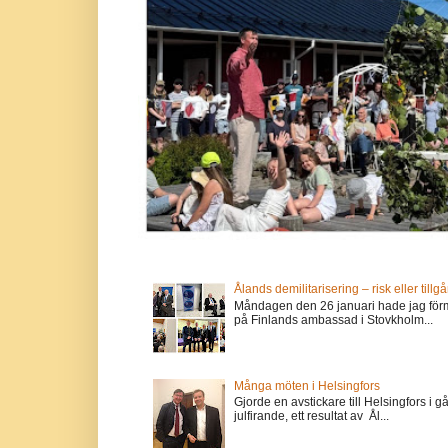
Ålands demilitarisering – risk eller tillg
Måndagen den 26 januari hade jag förm
på Finlands ambassad i Stovkholm...
Många möten i Helsingfors
Gjorde en avstickare till Helsingfors i 
julfirande, ett resultat av Ål...