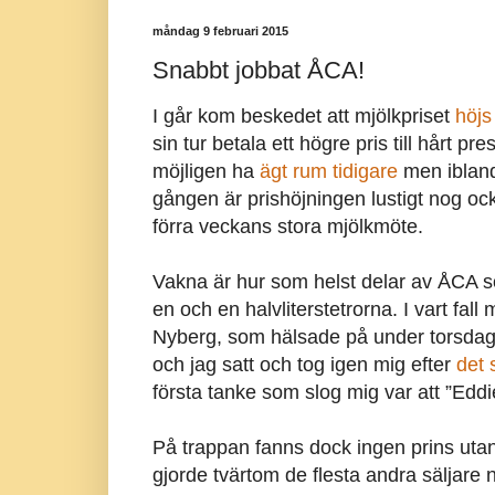
måndag 9 februari 2015
Snabbt jobbat ÅCA!
I går kom beskedet att mjölkpriset
höjs
sin tur betala ett högre pris till hårt
möjligen ha
ägt rum tidigare
men ibland 
gången är prishöjningen lustigt nog ock
förra veckans stora mjölkmöte.
Vakna är hur som helst delar av ÅCA so
en och en halvliterstetrorna. I vart fa
Nyberg, som hälsade på under torsdag
och jag satt och tog igen mig efter
det 
första tanke som slog mig var att ”Eddi
På trappan fanns dock ingen prins uta
gjorde tvärtom de flesta andra säljare n