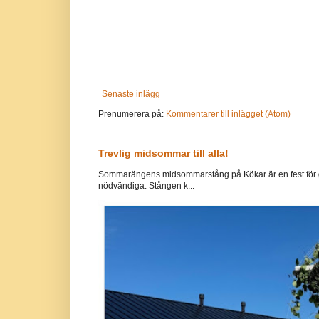
Senaste inlägg
Prenumerera på:
Kommentarer till inlägget (Atom)
Trevlig midsommar till alla!
Sommarängens midsommarstång på Kökar är en fest för g
nödvändiga. Stången k...