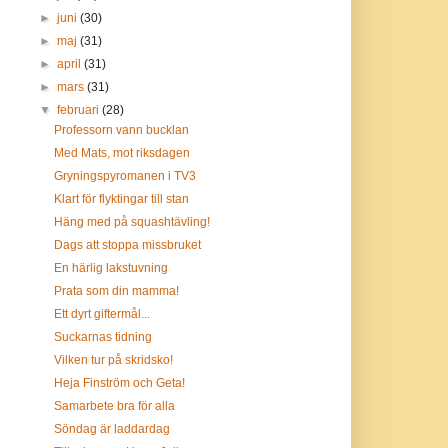
►
juni
(30)
►
maj
(31)
►
april
(31)
►
mars
(31)
▼
februari
(28)
Professorn vann bucklan
Med Mats, mot riksdagen
Gryningspyromanen i TV3
Klart för flyktingar till stan
Häng med på squashtävling!
Dags att stoppa missbruket
En härlig lakstuvning
Prata som din mamma!
Ett dyrt giftermål...
Suckarnas tidning
Vilken tur på skridsko!
Heja Finström och Geta!
Samarbete bra för alla
Söndag är laddardag