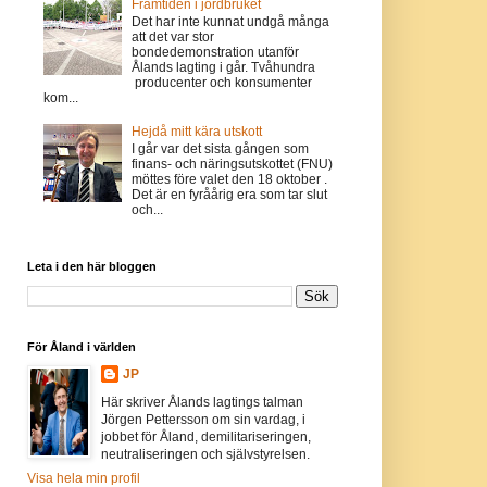
Framtiden i jordbruket
Det har inte kunnat undgå många
att det var stor
bondedemonstration utanför
Ålands lagting i går. Tvåhundra
producenter och konsumenter
kom...
Hejdå mitt kära utskott
I går var det sista gången som
finans- och näringsutskottet (FNU)
möttes före valet den 18 oktober .
Det är en fyråårig era som tar slut
och...
Leta i den här bloggen
För Åland i världen
JP
Här skriver Ålands lagtings talman
Jörgen Pettersson om sin vardag, i
jobbet för Åland, demilitariseringen,
neutraliseringen och självstyrelsen.
Visa hela min profil