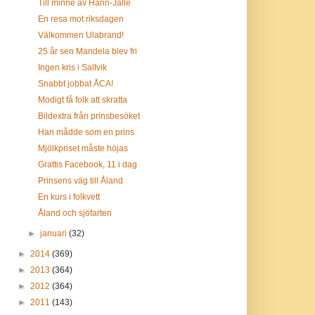
Till minne av Hann-Jalle
En resa mot riksdagen
Välkommen Ulabrand!
25 år sen Mandela blev fri
Ingen kris i Saltvik
Snabbt jobbat ÅCA!
Modigt få folk att skratta
Bildextra från prinsbesöket
Han mådde som en prins
Mjölkpriset måste höjas
Grattis Facebook, 11 i dag
Prinsens väg till Åland
En kurs i folkvett
Åland och sjöfarten
►
januari
(32)
►
2014
(369)
►
2013
(364)
►
2012
(364)
►
2011
(143)