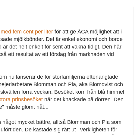
 med fem cent per liter
för att ge ÅCA möjlighet att i
 pressade mjölkbönder. Det är enkel ekonomi och borde
är det helt enkelt för sent att vakna tidigt. Den här
så ett resultat av ett förslag från marknaden vid
m nu lanserar de för storfamiljerna efterlängtade
ll mejeriarbetare Blomman och Pia, aka Blomqvist och
skvällen förra veckan. Besöket kom från blå himmel
stora prinsbesöket
när det knackade på dörren. Den
e” måste glömt nåt...
n något mycket bättre, alltså Blomman och Pia som
uförtiden. De kastade sig rätt ut i verkligheten för