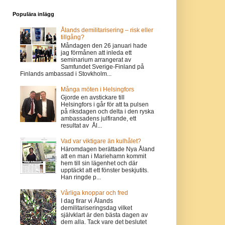
Populära inlägg
Ålands demilitarisering – risk eller
tillgång?
Måndagen den 26 januari hade
jag förmånen att inleda ett
seminarium arrangerat av
Samfundet Sverige-Finland på
Finlands ambassad i Stovkholm...
Många möten i Helsingfors
Gjorde en avstickare till
Helsingfors i går för att ta pulsen
på riksdagen och delta i den ryska
ambassadens julfirande, ett
resultat av Ål...
Vad var viktigare än kulhålet?
Häromdagen berättade Nya Åland
att en man i Mariehamn kommit
hem till sin lägenhet och där
upptäckt att ett fönster beskjutits.
Han ringde p...
Vårliga knoppar och fred
I dag firar vi Ålands
demilitariseringsdag vilket
självklart är den bästa dagen av
dem alla. Tack vare det beslutet