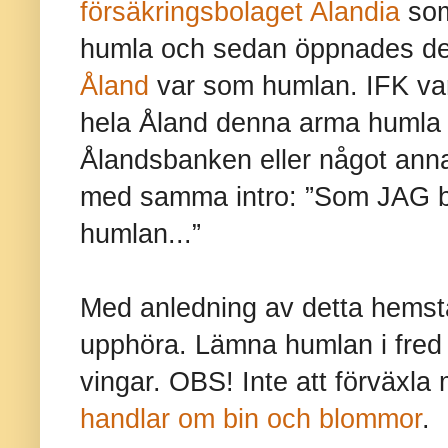
försäkringsbolaget Alandia
som
humla och sedan öppnades det
Åland
var som humlan. IFK var
hela Åland denna arma humla 
Ålandsbanken eller något anna
med samma intro: ”Som JAG br
humlan...”
Med anledning av detta hemstä
upphöra. Lämna humlan i fred 
vingar. OBS! Inte att förväxl
handlar om bin och blommor
.