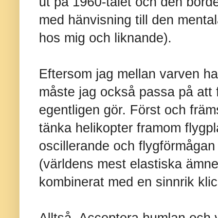
ut på 1960-talet och den borde
med hänvisning till den mental
hos mig och liknande).
Eftersom jag mellan varven ha
måste jag också passa på att 
egentligen gör. Först och främ
tänka helikopter framom flygpl
oscillerande och flygförmågan 
(världens mest elastiska ämn
kombinerat med en sinnrik kli
Alltså. Acceptera humlan och 