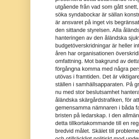
utgående från vad som gått snett, 
söka syndabockar är sällan konstr
är ansvaret på inget vis begränsat
den sittande styrelsen. Alla åländs
hanteringen av den åländska sjuk
budgetöverskridningar är heller in
åren har organisationen överskridi
omfattning. Mot bakgrund av detta t
förgångna komma med några perso
utövas i framtiden. Det är viktiga
ställen i samhällsapparaten. På gru
nu med stor beslutsamhet hantera
åländska skärgårdstrafiken, för a
gemensamma nämnaren i båda fallen
bristen på ledarskap. I den allmä
detta tillkortakommande till en reg
bredvid målet. Skälet till problem
och otillräckligt politiskt mod und