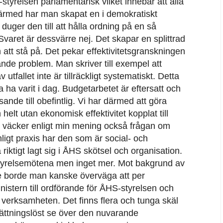
yrelsen parlamentarisk vilket innebär att alla
Därmed har man skapat en i demokratiskt
uger den till att hålla ordning på en så
aret är dessvärre nej. Det skapar en splittrad
att stå på. Det pekar effektivitetsgranskningen
ande problem. Man skriver till exempel att
tfallet inte är tillräckligt systematiskt. Detta
ha varit i dag. Budgetarbetet är eftersatt och
sande till obefintlig. Vi har därmed att göra
helt utan ekonomisk effektivitet kopplat till
n väcker enligt min mening också frågan om
nligt praxis har den som är social- och
 riktigt lagt sig i ÅHS skötsel och organisation.
 styrelsemötena men inget mer. Mot bakgrund av
e borde man kanske överväga att per
nistern till ordförande för ÅHS-styrelsen och
a verksamheten. Det finns flera och tunga skäl
sättningslöst se över den nuvarande