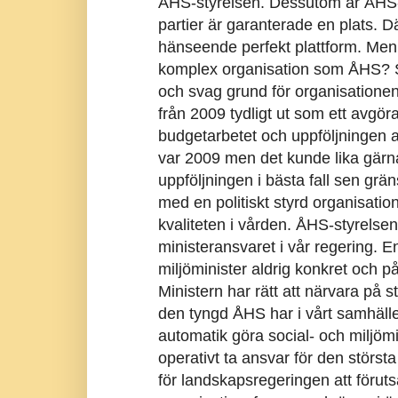
ÅHS-styrelsen. Dessutom är ÅHS-st
partier är garanterade en plats. 
hänseende perfekt plattform. Men d
komplex organisation som ÅHS? Sv
och svag grund för organisationen 
från 2009 tydligt ut som ett avgör
budgetarbetet och uppföljningen av u
var 2009 men det kunde lika gärna 
uppföljningen i bästa fall sen grän
med en politiskt styrd organisation 
kvaliteten i vården. ÅHS-styrelse
ministeransvaret i vår regering. E
miljöminister aldrig konkret och på
Ministern har rätt att närvara på
den tyngd ÅHS har i vårt samhäll
automatik göra social- och miljömi
operativt ta ansvar för den störst
för landskapsregeringen att förut