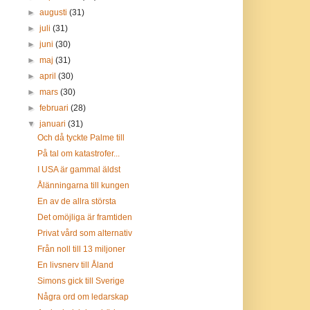
►
augusti
(31)
►
juli
(31)
►
juni
(30)
►
maj
(31)
►
april
(30)
►
mars
(30)
►
februari
(28)
▼
januari
(31)
Och då tyckte Palme till
På tal om katastrofer...
I USA är gammal äldst
Ålänningarna till kungen
En av de allra största
Det omöjliga är framtiden
Privat vård som alternativ
Från noll till 13 miljoner
En livsnerv till Åland
Simons gick till Sverige
Några ord om ledarskap