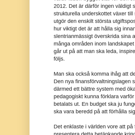
2012. Det är därför ingen väldigt 
strukturella underskottet växer ti
utgör den enskilt största utgiftspos
hur viktigt det är att hålla sig in
slentrianmässigt överskrida sina a
många områden inom landskapet d
går ut på att man ska leda, inspir
följs.
Man ska också komma ihåg att det
Den nya finansförvaltningslagen 
därmed ett bättre system med ökad 
pedagogiskt kunna förklara varfö
betalats ut. En budget ska ju fung
ska vara beredd på att förhålla sig 
Det enklaste i världen vore att på
presentera detta betänkande kring 