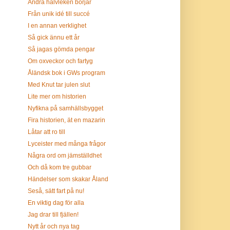
Andra halvleken börjar
Från unik idé till succé
I en annan verklighet
Så gick ännu ett år
Så jagas gömda pengar
Om oxveckor och fartyg
Åländsk bok i GWs program
Med Knut tar julen slut
Lite mer om historien
Nyfikna på samhällsbygget
Fira historien, ät en mazarin
Låtar att ro till
Lyceister med många frågor
Några ord om jämställdhet
Och då kom tre gubbar
Händelser som skakar Åland
Seså, sätt fart på nu!
En viktig dag för alla
Jag drar till fjällen!
Nytt år och nya tag