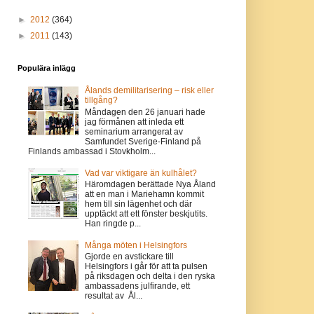
►
2012
(364)
►
2011
(143)
Populära inlägg
Ålands demilitarisering – risk eller
tillgång?
Måndagen den 26 januari hade
jag förmånen att inleda ett
seminarium arrangerat av
Samfundet Sverige-Finland på
Finlands ambassad i Stovkholm...
Vad var viktigare än kulhålet?
Häromdagen berättade Nya Åland
att en man i Mariehamn kommit
hem till sin lägenhet och där
upptäckt att ett fönster beskjutits.
Han ringde p...
Många möten i Helsingfors
Gjorde en avstickare till
Helsingfors i går för att ta pulsen
på riksdagen och delta i den ryska
ambassadens julfirande, ett
resultat av Ål...