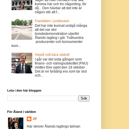
komma här och tro någonting, för
då... Den hävdar att det inte är
någon idé att f...
Framtiden i jordbruket
Det har inte kunnat undgå många
att det var stor
bondedemonstration utanför
Ålands lagting i går. Tvåhundra
producenter och konsumenter
kom...
Hejdå mitt kära utskott
I går var det sista gången som
finans- och näringsutskottet (FNU)
möttes före valet den 18 oktober .
Det är en fyråårig era som tar slut
och...
Leta i den här bloggen
För Åland i världen
JP
Här skriver Ålands lagtings talman