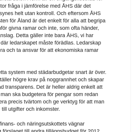
stor fråga i jämförelse med ÅHS där det
ll synes helt utan kontroll. Och eftersom ÅHS
ten för Åland är det enkelt för alla att begripa
nanför givna ramar och inte, som ofta händer,
nslag. Detta gäller inte bara ÅHS, vi har
är ledarskapet måste förädlas. Ledarskap
era och ta ansvar för att ekonomiska ramar
ta system med städarbudgetar snart är över.
ställer högre krav på noggrannhet och skapar
transparens. Det är heller aldrig enkelt att
r man ska budgetera för pengar som redan
era precis tvärtom och ge verktyg för att man
till utgifter och inkomster.
 finans- och näringsutskottets vägnar
förslaget till andra tilläggsbudget för 2012