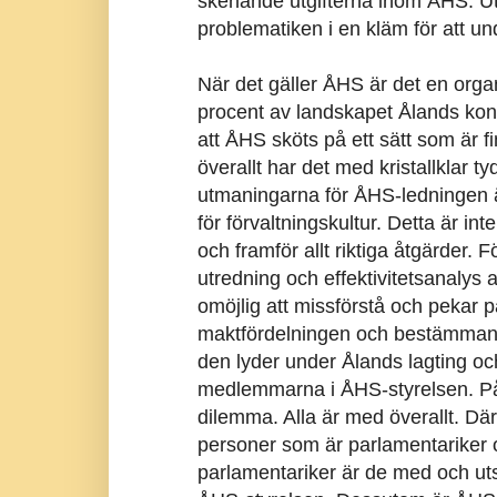
skenande utgifterna inom ÅHS. Ut
problematiken i en kläm för att und
När det gäller ÅHS är det en organ
procent av landskapet Ålands konsu
att ÅHS sköts på ett sätt som är fin
överallt har det med kristallklar t
utmaningarna för ÅHS-ledningen ä
för förvaltningskultur. Detta är int
och framför allt riktiga åtgärder.
utredning och effektivitetsanalys
omöjlig att missförstå och pekar p
maktfördelningen och bestämmand
den lyder under Ålands lagting oc
medlemmarna i ÅHS-styrelsen. På fl
dilemma. Alla är med överallt. Där
personer som är parlamentariker oc
parlamentariker är de med och ut