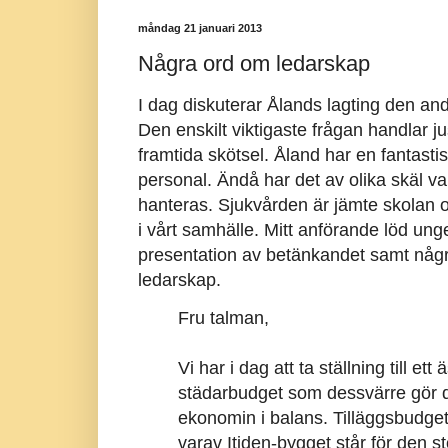
måndag 21 januari 2013
Några ord om ledarskap
I dag diskuterar Ålands lagting den an
Den enskilt viktigaste frågan handlar 
framtida skötsel. Åland har en fantasti
personal. Ändå har det av olika skäl vari
hanteras. Sjukvården är jämte skolan oc
i vårt samhälle. Mitt anförande löd un
presentation av betänkandet samt några 
ledarskap.
Fru talman,
Vi har i dag att ta ställning till e
städarbudget som dessvärre gör de
ekonomin i balans. Tilläggsbudget
varav Itiden-bygget står för den s