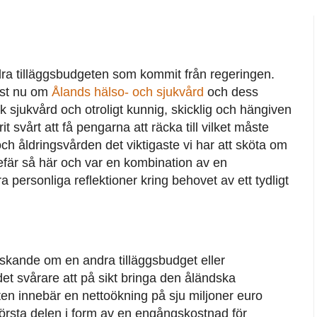
dra tilläggsbudgeten som kommit från regeringen.
just nu om
Ålands hälso- och sjukvård
och dess
sk sjukvård och otroligt kunnig, skicklig och hängiven
t svårt att få pengarna att räcka till vilket måste
h åldringsvården det viktigaste vi har att sköta om
gefär så här och var en kombination av en
personliga reflektioner kring behovet av ett tydligt
tt äskande om en andra tilläggsbudget eller
t svårare att på sikt bringa den åländska
en innebär en nettoökning på sju miljoner euro
törsta delen i form av en engångskostnad för