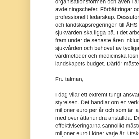
organisationsformen och även i ä
avdelningschefer. Förbättringar oc
professionellt ledarskap. Dessutom
och landskapsregeringen till ÅHS 
sjukvården ska ligga på. I det arb
fram under de senaste åren inklud
sjukvården och behovet av tydliga 
vårdmetoder och medicinska lösni
landskapets budget. Därför måste d
Fru talman,
I dag vilar ett extremt tungt ansv
styrelsen. Det handlar om en verk
miljoner euro per år och som är l
med över åttahundra anställda. De
effektiviseringarna sannolikt mås
miljoner euro i löner varje år. Ut