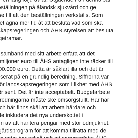
eställningen på åländsk sjukvård och ge
e till att den beställningen verkställs. Som
nget ägna mer tid åt att besluta vad som ska
dskapsregeringen och ÅHS-styrelsen att besluta
getramar.
i samband med sitt arbete erfara att det
iljoner euro till ÅHS antagligen inte räcker till
0.000 euro. Detta är såklart illa och det är
baserat på en grundlig beredning. Siffrorna var
 för landskapsregeringen som i likhet med ÅHS-
för sent. Det är inte acceptabelt. Budgetarbete
eredningarna måste ske omsorgsfullt. Här har
ch här finns skäl att arbeta hårdare och
nte inkludera det nya underskottet i
en av att hantera pengar med stor ödmjukhet.
tgärdsprogram för att komma tillrätta med de