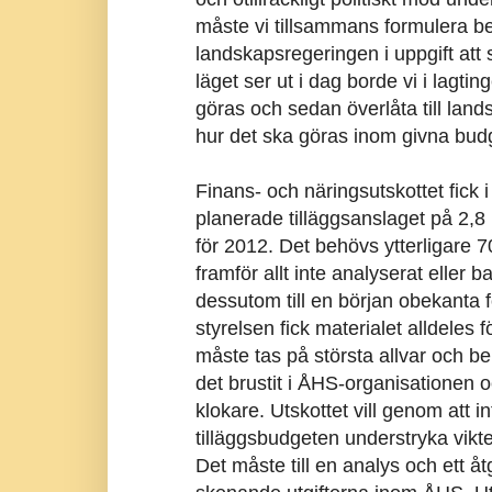
måste vi tillsammans formulera b
landskapsregeringen i uppgift att s
läget ser ut i dag borde vi i lagti
göras och sedan överlåta till lan
hur det ska göras inom givna bud
Finans- och näringsutskottet fick 
planerade tilläggsanslaget på 2,8 m
för 2012. Det behövs ytterligare 70
framför allt inte analyserat eller 
dessutom till en början obekanta
styrelsen fick materialet alldeles 
måste tas på största allvar och b
det brustit i ÅHS-organisationen o
klokare. Utskottet vill genom att i
tilläggsbudgeten understryka vikt
Det måste till en analys och ett å