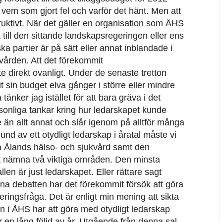
vem som gjort fel och varför det hänt. Men att
uktivt. När det gäller en organisation som ÅHS
 till den sittande landskapsregeringen eller ens
ka partier är på sätt eller annat inblandade i
vården. Att det förekommit
te direkt ovanligt. Under de senaste tretton
t sin budget elva gånger i större eller mindre
änker jag istället för att bara gräva i det
nliga tankar kring hur ledarskapet kunde
re än allt annat och slår igenom på alltför många
nd av ett otydligt ledarskap i åratal måste vi
 Ålands hälso- och sjukvård samt den
tt nämna två viktiga områden. Den minsta
 är just ledarskapet. Eller rättare sagt
nna debatten har det förekommit försök att göra
eringsfråga. Det är enligt min mening att sikta
en i ÅHS har att göra med otydligt ledarskap
er en lång följd av år. Utgående från denna sal