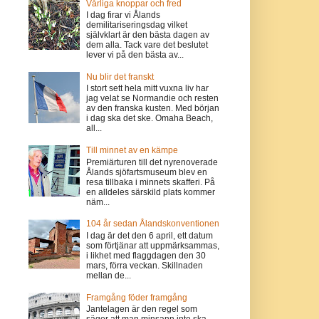
Vårliga knoppar och fred
I dag firar vi Ålands
demilitariseringsdag vilket
självklart är den bästa dagen av
dem alla. Tack vare det beslutet
lever vi på den bästa av...
Nu blir det franskt
I stort sett hela mitt vuxna liv har
jag velat se Normandie och resten
av den franska kusten. Med början
i dag ska det ske. Omaha Beach,
all...
Till minnet av en kämpe
Premiärturen till det nyrenoverade
Ålands sjöfartsmuseum blev en
resa tillbaka i minnets skafferi. På
en alldeles särskild plats kommer
näm...
104 år sedan Ålandskonventionen
I dag är det den 6 april, ett datum
som förtjänar att uppmärksammas,
i likhet med flaggdagen den 30
mars, förra veckan. Skillnaden
mellan de...
Framgång föder framgång
Jantelagen är den regel som
säger att man minsann inte ska