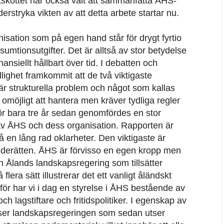
skottet har också valt att sammanfatta ÅHS-
erstryka vikten av att detta arbete startar nu.
isation som på egen hand står för drygt fyrtio
mtionsutgifter. Det är alltså av stor betydelse
ansiellt hållbart över tid. I debatten och
ydlighet framkommit att de två viktigaste
r strukturella problem och något som kallas
e omöjligt att hantera men kräver tydliga regler
 För bara tre år sedan genomfördes en stor
 av ÅHS och dess organisation. Rapporten är
å en lång rad oklarheter. Den viktigaste är
erätten. ÅHS är förvisso en egen kropp men
h Ålands landskapsregering som tillsätter
era sätt illustrerar det ett vanligt åländskt
för har vi i dag en styrelse i ÅHS bestående av
h lagstiftare och fritidspolitiker. I egenskap av
ser landskapsregeringen som sedan utser