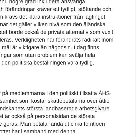
nnu högre grad inkludera ansvariga
h förändringar kräver ett tydligt, stöttande och
 krävs det klara instruktioner från lagtinget
när det gäller vilken nivå som den åländska
etet borde också de privata alternativ som vuxit
eras. Verkligheten har förändrats radikalt inom
mål är viktigare än någonsin. I dag finns
ngar som utan problem kan svälja hela
en politiska beställningen vara tydlig.
ar på medlemmarna i den politiskt tillsatta ÅHS-
samhet som kostar skattebetalarna över åttio
andskapets största landbaserade arbetsgivare
t är också på personalsidan de största
te göras. Man betalar ändå ut cirka femtioen
skottet har i samband med denna