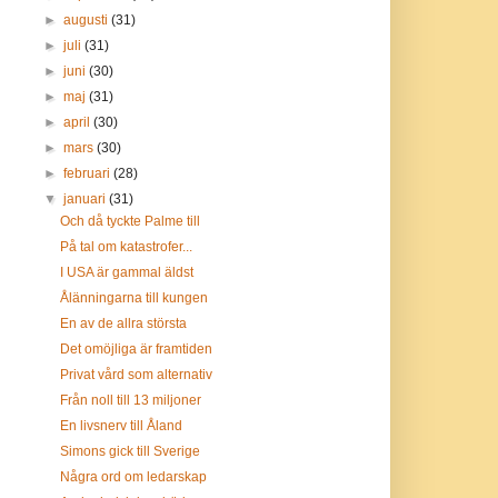
►
augusti
(31)
►
juli
(31)
►
juni
(30)
►
maj
(31)
►
april
(30)
►
mars
(30)
►
februari
(28)
▼
januari
(31)
Och då tyckte Palme till
På tal om katastrofer...
I USA är gammal äldst
Ålänningarna till kungen
En av de allra största
Det omöjliga är framtiden
Privat vård som alternativ
Från noll till 13 miljoner
En livsnerv till Åland
Simons gick till Sverige
Några ord om ledarskap