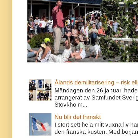
Ålands demilitarisering – risk ell
Måndagen den 26 januari hade j
arrangerat av Samfundet Sveri
Stovkholm...
Nu blir det franskt
I stort sett hela mitt vuxna liv 
den franska kusten. Med början 