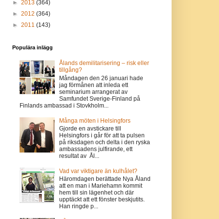
►
2013
(364)
►
2012
(364)
►
2011
(143)
Populära inlägg
Ålands demilitarisering – risk eller
tillgång?
Måndagen den 26 januari hade
jag förmånen att inleda ett
seminarium arrangerat av
Samfundet Sverige-Finland på
Finlands ambassad i Stovkholm...
Många möten i Helsingfors
Gjorde en avstickare till
Helsingfors i går för att ta pulsen
på riksdagen och delta i den ryska
ambassadens julfirande, ett
resultat av Ål...
Vad var viktigare än kulhålet?
Häromdagen berättade Nya Åland
att en man i Mariehamn kommit
hem till sin lägenhet och där
upptäckt att ett fönster beskjutits.
Han ringde p...