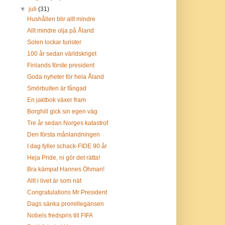
▼
juli
(31)
Hushållen blir allt mindre
Allt mindre olja på Åland
Solen lockar turister
100 år sedan världskriget
Finlands förste president
Goda nyheter för hela Åland
Smörbulten är fångad
En jaktbok växer fram
Borghill gick sin egen väg
Tre år sedan Norges katastrof
Den första månlandningen
I dag fyller schack-FIDE 90 år
Heja Pride, ni gör det rätta!
Bra kämpat Hannes Öhman!
Allt i livet är som nät
Congratulations Mr President
Dags sänka promillegänsen
Nobels fredspris till FIFA