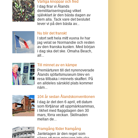
Vårliga knoppar och fred
I dag firar vi Ålands
demilitariseringsdag vilket
självklart är den bästa dagen av
dem alla. Tack vare det beslutet
lever vi på den bästa av...
Nu blir det franskt
I stort sett hela mitt vuxna liv har
jag velat se Normandie och resten
av den franska kusten. Med början
i dag ska det ske. Omaha Beach,
all...
Till minnet av en kämpe
Premiärturen till det nyrenoverade
Ålands sjöfartsmuseum blev en
resa tillbaka i minnets skafferi. På
en alldeles särskild plats kommer
näm...
104 år sedan Ålandskonventionen
I dag är det den 6 april, ett datum
som förtjänar att uppmärksammas,
i likhet med flaggdagen den 30
mars, förra veckan. Skillnaden
mellan de...
Framgång föder framgång
Jantelagen är den regel som
säger att man minsann inte ska