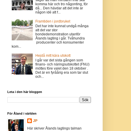
komma här och tro någonting, för
då... Den hävdar att det inte är
någon idé att f...
Framtiden i jordbruket
Det har inte kunnat undgå många
att det var stor
bondedemonstration utanför
Ålands lagting i går. Tvåhundra
producenter och konsumenter
kom...
Hejdå mitt kära utskott
I går var det sista gången som
finans- och näringsutskottet (FNU)
möttes före valet den 18 oktober .
Det är en fyråårig era som tar slut
och...
Leta i den här bloggen
För Åland i världen
JP
Här skriver Ålands lagtings talman