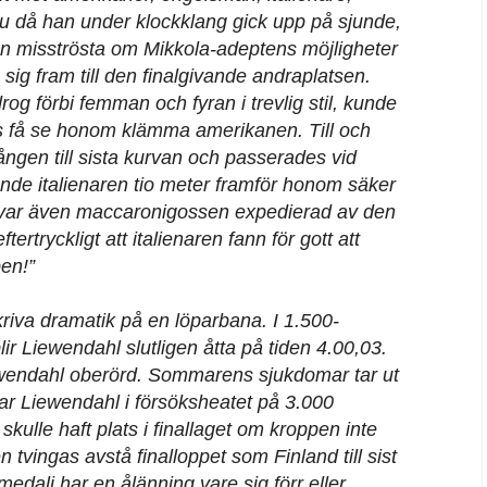
u då han under klockklang gick upp på sjunde,
an misströsta om Mikkola-adeptens möjligheter
å sig fram till den finalgivande andraplatsen.
rog förbi femman och fyran i trevlig stil, kunde
s få se honom klämma amerikanen. Till och
gen till sista kurvan och passerades vid
nde italienaren tio meter framför honom säker
l var även maccaronigossen expedierad av den
rtryckligt att italienaren fann för gott att
en!”
riva dramatik på en löparbana. I 1.500-
r Liewendahl slutligen åtta på tiden 4.00,03.
ewendahl oberörd. Sommarens sjukdomar tar ut
ltar Liewendahl i försöksheatet på 3.000
skulle haft plats i finallaget om kroppen inte
 tvingas avstå finalloppet som Finland till sist
dalj har en ålänning vare sig förr eller