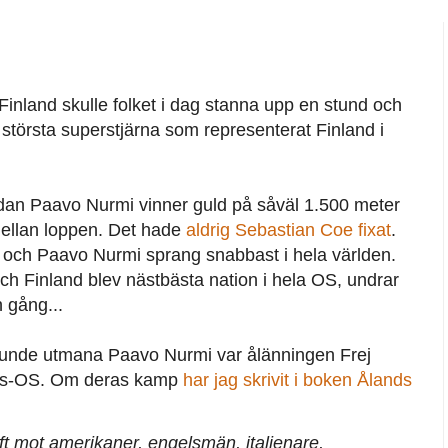
inland skulle folket i dag stanna upp en stund och
e, största superstjärna som representerat Finland i
sedan Paavo Nurmi vinner guld på såväl 1.500 meter
ellan loppen. Det hade
aldrig Sebastian Coe fixat
.
S och Paavo Nurmi sprang snabbast i hela världen.
h Finland blev nästbästa nation i hela OS, undrar
 gång...
kunde utmana Paavo Nurmi var ålänningen Frej
ris-OS. Om deras kamp
har jag skrivit i boken Ålands
ft mot amerikaner, engelsmän, italienare,