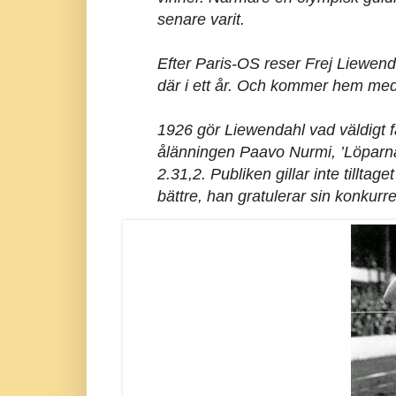
senare varit.
Efter Paris-OS reser Frej Liewendah
där i ett år. Och kommer hem med
1926 gör Liewendahl vad väldigt f
ålänningen Paavo Nurmi, ’Löparna
2.31,2. Publiken gillar inte tillta
bättre, han gratulerar sin konkurr