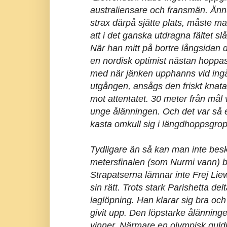
australiensare och fransmän. Änn
strax därpå sjätte plats, måste m
att i det ganska utdragna fältet sl
När han mitt på bortre långsidan d
en nordisk optimist nästan hoppa
med när jänken upphanns vid ingån
utgången, ansågs den friskt knata
mot attentatet. 30 meter från må
unge ålänningen. Och det var så efte
kasta omkull sig i längdhoppsgrop
Tydligare än så kan man inte besk
metersfinalen (som Nurmi vann) bli
Strapatserna lämnar inte Frej Li
sin rätt. Trots stark Parishetta de
laglöpning. Han klarar sig bra och 
givit upp. Den löpstarke ålänningen
vinner. Närmare en olympisk guldme