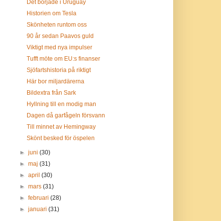
Det började i Uruguay
Historien om Tesla
Skönheten runtom oss
90 år sedan Paavos guld
Viktigt med nya impulser
Tufft möte om EU:s finanser
Sjöfartshistoria på riktigt
Här bor miljardärerna
Bildextra från Sark
Hyllning till en modig man
Dagen då garfågeln försvann
Till minnet av Hemingway
Skönt besked för öspelen
►
juni
(30)
►
maj
(31)
►
april
(30)
►
mars
(31)
►
februari
(28)
►
januari
(31)