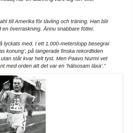
l till Amerika för tävling och träning. Han blir
 en överraskning. Ännu snabbare fötter.
å lyckats med. I ett 1.000-meterslopp besegrar
s konung’, på tangerade finska rekordtiden
get utan står kvar helt tyst. Men Paavo Nurmi vet
ent med orden att det var en ’hälsosam läxa’.”