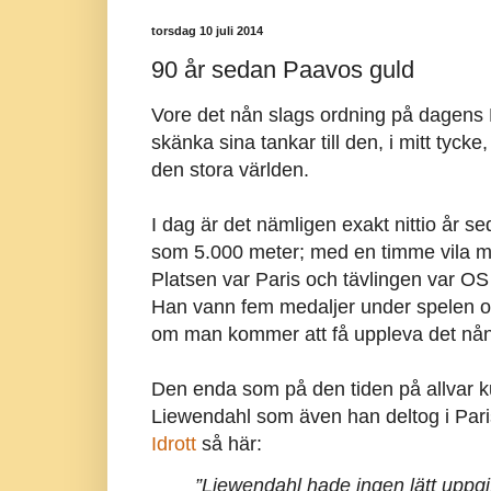
torsdag 10 juli 2014
90 år sedan Paavos guld
Vore det nån slags ordning på dagens F
skänka sina tankar till den, i mitt tyck
den stora världen.
I dag är det nämligen exakt nittio år 
som 5.000 meter; med en timme vila m
Platsen var Paris och tävlingen var O
Han vann fem medaljer under spelen oc
om man kommer att få uppleva det nån
Den enda som på den tiden på allvar 
Liewendahl som även han deltog i Pa
Idrott
så här:
”Liewendahl hade ingen lätt uppgi