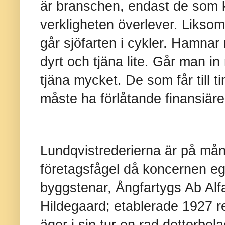
är branschen, endast de som k
verkligheten överlever. Liksom
går sjöfarten i cykler. Hamnar
dyrt och tjäna lite. Går man in
tjäna mycket. De som får till t
måste ha förlåtande finansiäre
Lundqvistrederierna är på mån
företagsfågel då koncernen eg
byggstenar, Ångfartygs Ab Alf
Hildegaard; etablerade 1927 
äger i sin tur en rad dotterbo