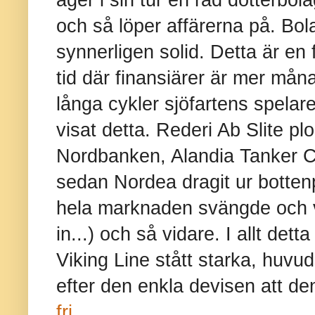
och så löper affärerna på. B
synnerligen solid. Detta är en 
tid där finansiärer är mer mån
långa cykler sjöfartens spelare 
visat detta. Rederi Ab Slite p
Nordbanken, Alandia Tanker
sedan Nordea dragit ur botte
hela marknaden svängde och 
in...) och så vidare. I allt det
Viking Line stått starka, huvu
efter den enkla devisen att d
fri
.