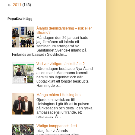
►
2011
(143)
Populära inlägg
Ålands demilitarisering – risk eller
tillgång?
Måndagen den 26 januari hade
jag förmånen att inleda ett
seminarium arrangerat av
Samfundet Sverige-Finland på
Finlands ambassad i Stovkholm...
Vad var viktigare än kulhålet?
Häromdagen berättade Nya Åland
att en man i Mariehamn kommit
hem till sin lägenhet och där
upptäckt att ett fönster beskjutits.
Han ringde p...
Många möten i Helsingfors
Gjorde en avstickare till
Helsingfors i går för att ta pulsen
på riksdagen och delta i den ryska
ambassadens julfirande, ett
resultat av Ål...
Vårliga knoppar och fred
I dag firar vi Ålands