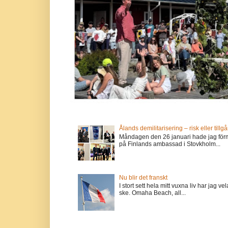
Ålands demilitarisering – risk eller tillg
Måndagen den 26 januari hade jag förm
på Finlands ambassad i Stovkholm...
Nu blir det franskt
I stort sett hela mitt vuxna liv har jag
ske. Omaha Beach, all...