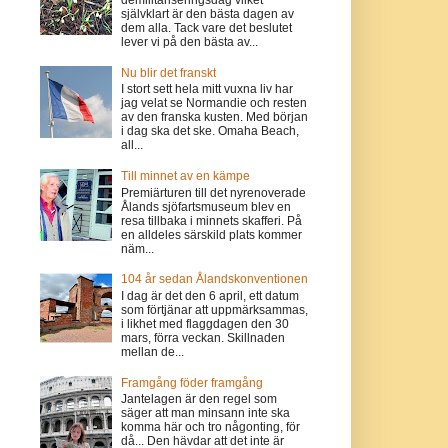
demilitariseringsdag vilket
självklart är den bästa dagen av
dem alla. Tack vare det beslutet
lever vi på den bästa av...
Nu blir det franskt
I stort sett hela mitt vuxna liv har
jag velat se Normandie och resten
av den franska kusten. Med början
i dag ska det ske. Omaha Beach,
all...
Till minnet av en kämpe
Premiärturen till det nyrenoverade
Ålands sjöfartsmuseum blev en
resa tillbaka i minnets skafferi. På
en alldeles särskild plats kommer
näm...
104 år sedan Ålandskonventionen
I dag är det den 6 april, ett datum
som förtjänar att uppmärksammas,
i likhet med flaggdagen den 30
mars, förra veckan. Skillnaden
mellan de...
Framgång föder framgång
Jantelagen är den regel som
säger att man minsann inte ska
komma här och tro någonting, för
då... Den hävdar att det inte är