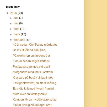
Bloggarkiv
▼
2026
(73)
►
juni
(7)
►
maj
(6)
►
april
(12)
►
mars
(17)
▼
februari
(16)
40 år sedan Olof Palme mördades
Besök till Åland från Kina
På workshop om fredens öar
Fyra år sedan kriget startade
Fastlagstisdag med extra allt
Morgonfika med Mats Löfström
Kryssare på besök till lagtinget
Fastighetsverket, en stark tioåring
Ett möte fullt med liv och framtid
Möte över en fastlagsbulle
Kampen för en ny självstyrelselag
”Du är lycklig om du äger ord.”