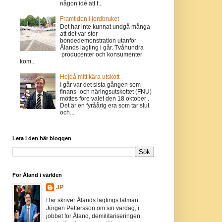
någon idé att f...
Framtiden i jordbruket
Det har inte kunnat undgå många
att det var stor
bondedemonstration utanför
Ålands lagting i går. Tvåhundra
producenter och konsumenter
kom...
Hejdå mitt kära utskott
I går var det sista gången som
finans- och näringsutskottet (FNU)
möttes före valet den 18 oktober .
Det är en fyråårig era som tar slut
och...
Leta i den här bloggen
För Åland i världen
JP
Här skriver Ålands lagtings talman
Jörgen Pettersson om sin vardag, i
jobbet för Åland, demilitariseringen,