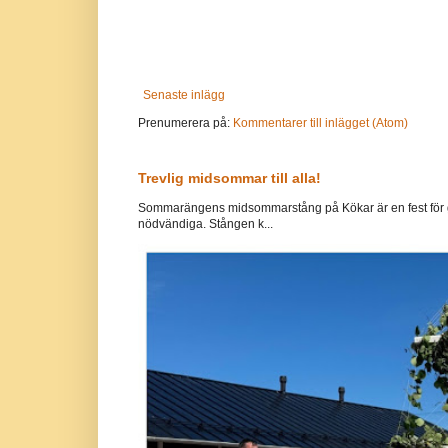
Senaste inlägg
Prenumerera på:
Kommentarer till inlägget (Atom)
Trevlig midsommar till alla!
Sommarängens midsommarstång på Kökar är en fest för g
nödvändiga. Stången k...