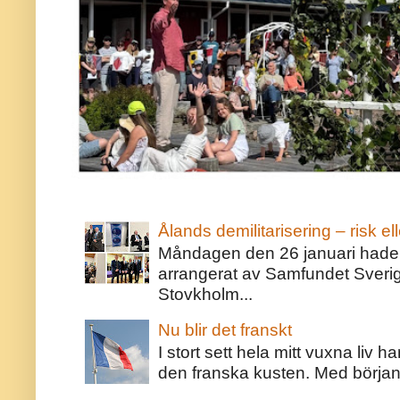
Ålands demilitarisering – risk ell
Måndagen den 26 januari hade j
arrangerat av Samfundet Sveri
Stovkholm...
Nu blir det franskt
I stort sett hela mitt vuxna liv 
den franska kusten. Med början 