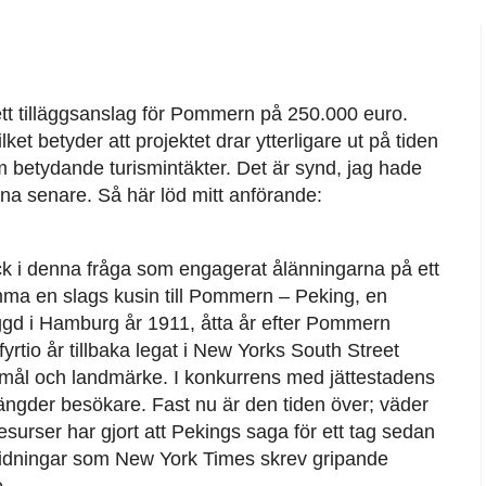
 ett tilläggsanslag för Pommern på 250.000 euro.
ket betyder att projektet drar ytterligare ut på tiden
 betydande turismintäkter. Det är synd, jag hade
inna senare. Så här löd mitt anförande:
ick i denna fråga som engagerat ålänningarna på ett
mma en slags kusin till Pommern – Peking, en
ggd i Hamburg år 1911, åtta år efter Pommern
yrtio år tillbaka legat i New Yorks South Street
ktsmål och landmärke. I konkurrens med jättestadens
ängder besökare. Fast nu är den tiden över; väder
esurser har gjort att Pekings saga för ett tag sedan
tidningar som New York Times skrev gripande
.