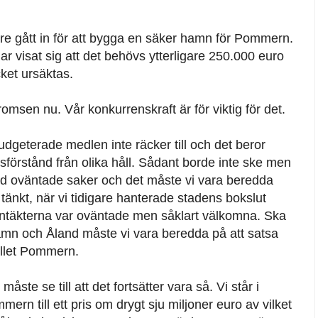
are gått in för att bygga en säker hamn för Pommern.
ar visat sig att det behövs ytterligare 250.000 euro
cket ursäktas.
bromsen nu. Vår konkurrenskraft är för viktig för det.
dgeterade medlen inte räcker till och det beror
förstånd från olika håll. Sådant borde inte ske men
nd oväntade saker och det måste vi vara beredda
än tänkt, när vi tidigare hanterade stadens bokslut
eintäkterna var oväntade men såklart välkomna. Ska
ehamn och Åland måste vi vara beredda på att satsa
allet Pommern.
ste se till att det fortsätter vara så. Vi står i
rn till ett pris om drygt sju miljoner euro av vilket