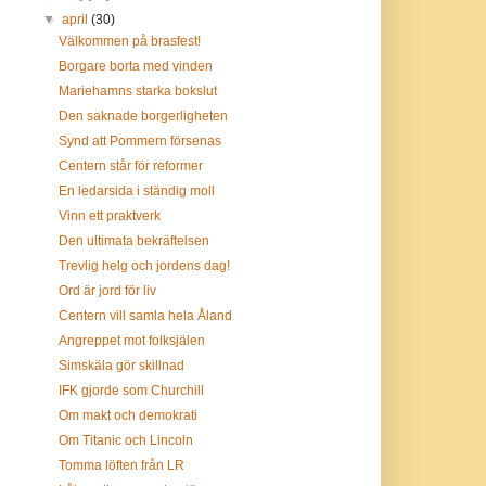
▼
april
(30)
Välkommen på brasfest!
Borgare borta med vinden
Mariehamns starka bokslut
Den saknade borgerligheten
Synd att Pommern försenas
Centern står för reformer
En ledarsida i ständig moll
Vinn ett praktverk
Den ultimata bekräftelsen
Trevlig helg och jordens dag!
Ord är jord för liv
Centern vill samla hela Åland
Angreppet mot folksjälen
Simskäla gör skillnad
IFK gjorde som Churchill
Om makt och demokrati
Om Titanic och Lincoln
Tomma löften från LR