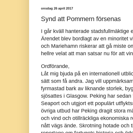
onsdag 26 april 2017
Synd att Pommern försenas
I går kväll hanterade stadsfullmäktige
Ärendet blev bordlagt av en minoritet vil
och Mariehamn riskerar att gå miste om
hellre velat att man satsar nu för att v
Ordförande,
Låt mig bjuda på en internationell utbl
sätt som få andra. Jag vill uppmärksa
fyrmastad bark av liknande storlek, by
sjösattes i Glasgow. Peking har sedan f
Seaport och utgjort ett populärt utfly
övriga utbud har Peking dragit stora m
och vind och otillräckliga ekonomiska r
nått vägs ände. Skrotning hotade och 
reportage om fartygets historia och öde