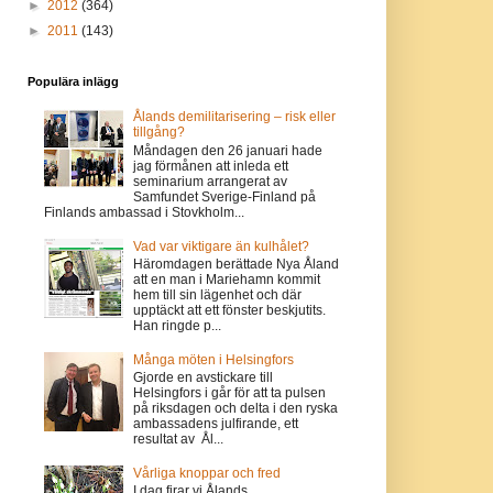
►
2012
(364)
►
2011
(143)
Populära inlägg
Ålands demilitarisering – risk eller
tillgång?
Måndagen den 26 januari hade
jag förmånen att inleda ett
seminarium arrangerat av
Samfundet Sverige-Finland på
Finlands ambassad i Stovkholm...
Vad var viktigare än kulhålet?
Häromdagen berättade Nya Åland
att en man i Mariehamn kommit
hem till sin lägenhet och där
upptäckt att ett fönster beskjutits.
Han ringde p...
Många möten i Helsingfors
Gjorde en avstickare till
Helsingfors i går för att ta pulsen
på riksdagen och delta i den ryska
ambassadens julfirande, ett
resultat av Ål...
Vårliga knoppar och fred
I dag firar vi Ålands