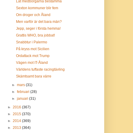
Låt medborgarna bestämma
Sexton kommuner blir fem
Om droger och Åland
Men varför är det bara män?
Jepp, seger i första hemma!
Grattis WHO, bra jobbat!
Snabbtur i Palermo
På kryss mot Sicilien
Ordattack mot Trump
Vägen mot IT-Åland
Världens tuffaste racingtävling
Skämtsamt bara värre
►
mars
(31)
►
februari
(28)
►
januari
(31)
►
2016
(367)
►
2015
(370)
►
2014
(369)
►
2013
(364)