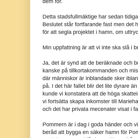
dem för.
Detta stadsfullmäktige har sedan tidig
Beslutet står fortfarande fast men det h
för att segla projektet i hamn, om uttry
Min uppfattning är att vi inte ska slå i 
Ja, det är synd att de beräknade och bu
kanske på tillkortakommanden och miss
där människor är inblandade sker ibla
på. I det här fallet blir det lite dyrare 
kunde vi konstatera att de höga skatt
vi fortsätta skapa inkomster till Mari
och det har privata mecenater visat i f
Pommern är i dag i goda händer och vi må
beråd att bygga en säker hamn för Pomme