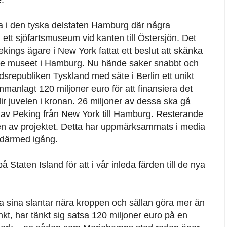
a i den tyska delstaten Hamburg där några
 ett sjöfartsmuseum vid kanten till Östersjön. Det
kings ägare i New York fattat ett beslut att skänka
vande museet i Hamburg. Nu hände saker snabbt och
ndsrepubliken Tyskland med säte i Berlin ett unikt
mmanlagt 120 miljoner euro för att finansiera det
ir juvelen i kronan. 26 miljoner av dessa ska gå
en av Peking från New York till Hamburg. Resterande
ten av projektet. Detta har uppmärksammats i media
r därmed igång.
 Staten Island för att i vår inleda färden till de nya
lla sina slantar nära kroppen och sällan göra mer än
t, har tänkt sig satsa 120 miljoner euro på en