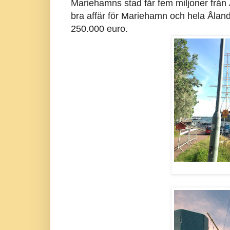
Mariehamns stad får fem miljoner från 
bra affär för Mariehamn och hela Åland
250.000 euro.