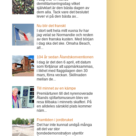
demilitariseringsdag vilket
självklart är den bästa dagen av
dem alla. Tack vare det beslutet
lever vi på den bästa av...
Nu blir det franskt
I stort sett hela mitt vuxna liv har
jag velat se Normandie och resten
av den franska kusten. Med början
i dag ska det ske. Omaha Beach,
all...
104 år sedan Ålandskonventionen
I dag är det den 6 april, ett datum
som förtjänar att uppmärksammas,
i likhet med flaggdagen den 30
mars, förra veckan. Skillnaden
mellan de...
Till minnet av en kämpe
Premiärturen till det nyrenoverade
Ålands sjöfartsmuseum blev en
resa tillbaka i minnets skafferi. På
en alldeles särskild plats kommer
näm...
Framtiden i jordbruket
Det har inte kunnat undgå många
att det var stor
bondedemonstration utanför