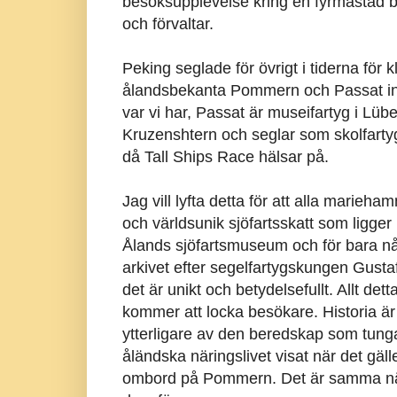
besöksupplevelse kring en fyrmastad 
och förvaltar.
Peking seglade för övrigt i tiderna för 
ålandsbekanta Pommern och Passat in
var vi har, Passat är museifartyg i L
Kruzenshtern och seglar som skolfart
då Tall Ships Race hälsar på.
Jag vill lyfta detta för att alla marieh
och världsunik sjöfartsskatt som ligger
Ålands sjöfartsmuseum och för bara n
arkivet efter segelfartygskungen Gusta
det är unikt och betydelsefullt. Allt de
kommer att locka besökare. Historia är 
ytterligare av den beredskap som tunga
åländska näringslivet visat när det gä
ombord på Pommern. Det är samma näring