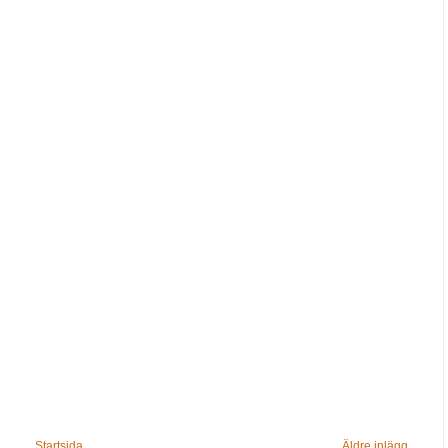
Startsida
Äldre inlägg