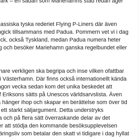
bark – en sådan som Mariehamns stad redan äger
klassiska tyska rederiet Flying P-Liners där även
gick tillsammans med Padua. Pommern vet vi i dag
übeck, också Tyskland, medan Padua numera heter
yg och besöker Mariehamn ganska regelbundet eller
amnare verkligen ska begripa och inse vilken ofattbar
 i Västerhamn. Där finns också internationellt kända
ågon vecka sedan kom det unika beskedet att
f Eriksons sätts på Unescos världsarvslista. Även
tta hänger ihop och skapar en berättelse som över tid
ett starkt säljargument. Detta understryks
 och på flera sätt överraskande delar av det
ller att stödja den kommande besöksupplevelsen
sliv som betalar den skatt vi tidigare i dag hyllat