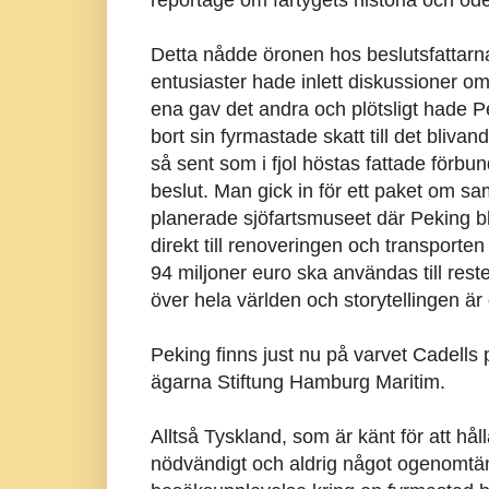
Detta nådde öronen hos beslutsfattarn
entusiaster hade inlett diskussioner om
ena gav det andra och plötsligt hade Pe
bort sin fyrmastade skatt till det bli
så sent som i fjol höstas fattade förbu
beslut. Man gick in för ett paket om sa
planerade sjöfartsmuseet där Peking bl
direkt till renoveringen och transport
94 miljoner euro ska användas till res
över hela världen och storytellingen ä
Peking finns just nu på varvet Cadells på
ägarna Stiftung Hamburg Maritim.
Alltså Tyskland, som är känt för att hå
nödvändigt och aldrig något ogenomtänk