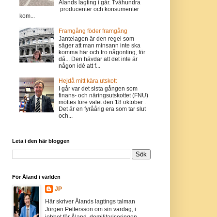
Ålands lagting i går. Tvåhundra
producenter och konsumenter
kom...
Framgång föder framgång
Jantelagen är den regel som
säger att man minsann inte ska
komma här och tro någonting, för
då... Den hävdar att det inte är
någon idé att f...
Hejdå mitt kära utskott
I går var det sista gången som
finans- och näringsutskottet (FNU)
möttes före valet den 18 oktober .
Det är en fyråårig era som tar slut
och...
Leta i den här bloggen
För Åland i världen
JP
Här skriver Ålands lagtings talman
Jörgen Pettersson om sin vardag, i
jobbet för Åland, demilitariseringen,