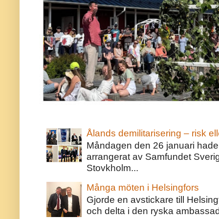
Ålands demilitarisering – risk ell
Måndagen den 26 januari hade j
arrangerat av Samfundet Sveri
Stovkholm...
Många möten i Helsingfors
Gjorde en avstickare till Helsing
och delta i den ryska ambassaden