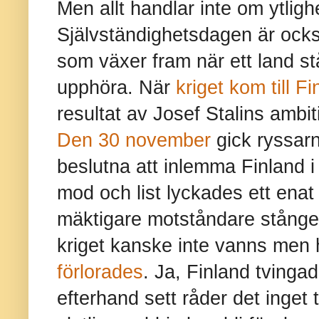
Men allt handlar inte om ytlig
Självständighetsdagen är ock
som växer fram när ett land stå
upphöra. När
kriget kom till F
resultat av Josef Stalins ambit
Den 30 november
gick ryssarn
beslutna att inlemma Finland i 
mod och list lyckades ett enat 
mäktigare motståndare stången
kriget kanske inte vanns men h
förlorades
. Ja, Finland tvinga
efterhand sett råder det inget t