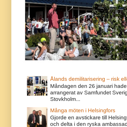
Ålands demilitarisering – risk ell
Måndagen den 26 januari hade j
arrangerat av Samfundet Sveri
Stovkholm...
Många möten i Helsingfors
Gjorde en avstickare till Helsing
och delta i den ryska ambassaden