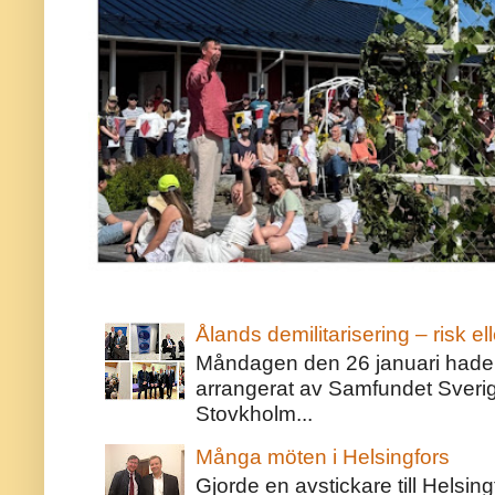
Ålands demilitarisering – risk ell
Måndagen den 26 januari hade j
arrangerat av Samfundet Sveri
Stovkholm...
Många möten i Helsingfors
Gjorde en avstickare till Helsing