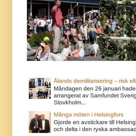
Ålands demilitarisering – risk ell
Måndagen den 26 januari hade j
arrangerat av Samfundet Sveri
Stovkholm...
Många möten i Helsingfors
Gjorde en avstickare till Helsing
och delta i den ryska ambassaden