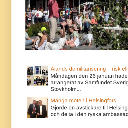
Ålands demilitarisering – risk ell
Måndagen den 26 januari hade j
arrangerat av Samfundet Sveri
Stovkholm...
Många möten i Helsingfors
Gjorde en avstickare till Helsing
och delta i den ryska ambassaden