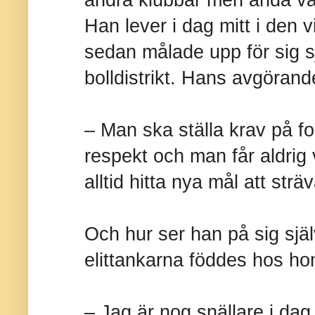
andra klubbar men ändå val
Han lever i dag mitt i den v
sedan målade upp för sig s
bolldistrikt. Hans avgörand
– Man ska ställa krav på f
respekt och man får aldrig v
alltid hitta nya mål att strä
Och hur ser han på sig sjä
elittankarna föddes hos h
– Jag är nog snällare i dag