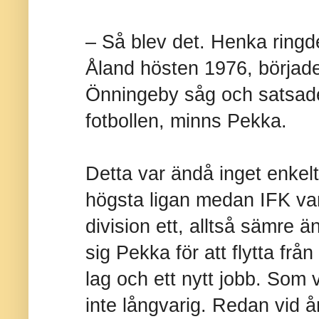
– Så blev det. Henka ringde 
Åland hösten 1976, började
Önningeby såg och satsade
fotbollen, minns Pekka.
Detta var ändå inget enkel
högsta ligan medan IFK var
division ett, alltså sämre 
sig Pekka för att flytta från 
lag och ett nytt jobb.
Som v
inte långvarig. Redan vid år