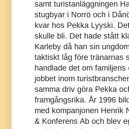
samt turistanläggningen H
stugbyar i Norrö och i Dån
kvar hos Pekka Lyyski. Det
skulle bli. Det hade stått k
Karleby då han sin ungdom ti
taktiskt låg före tränarnas 
handlade det om familjens
jobbet inom turistbranschen
samma driv göra Pekka och
framgångsrika. År 1996 bi
med kompanjonen Henrik N
& Konferens Ab och blev eg