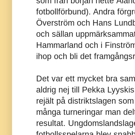
som från början hette Ålands
fotbollförbund). Andra förg
Överström och Hans Lundber
och sällan uppmärksammat 
Hammarland och i Finström.
ihop och bli det framgångs
Det var ett mycket bra sam
aldrig nej till Pekka Lyyski
rejält på distriktslagen som 
många turneringar man del
resultat. Ungdomslandslag
fotbollsspelarna blev snabb