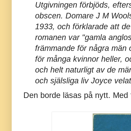
Utgivningen förbjöds, eft
obscen. Domare J M Woolsey
1933, och förklarade att d
romanen var "gamla anglosa
främmande för några män o
för många kvinnor heller,
och helt naturligt av de mä
och själsliga liv Joyce vela
Den borde läsas på nytt. Med 