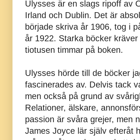
Ulysses är en slags ripoff av O
Irland och Dublin. Det är abso
började skriva år 1906, tog i p
år 1922. Starka böcker kräver t
tiotusen timmar på boken.
Ulysses hörde till de böcker j
fascinerades av. Delvis tack v
men också på grund av svårighe
Relationer, älskare, annonsför
passion är svåra grejer, men n
James Joyce lär själv efteråt h