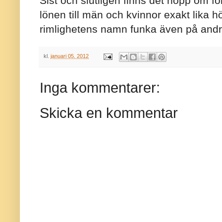
Sist och slutligen finns det hopp om förb
lönen till män och kvinnor exakt lika h
rimlighetens namn funka även på andra
kl.
januari 05, 2012
Inga kommentarer:
Skicka en kommentar