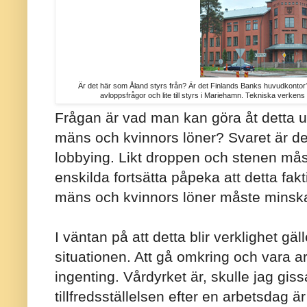
Är det här som Åland styrs från? Är det Finlands Banks huvudkontor? 
avloppsfrågor och lite till styrs i Mariehamn. Tekniska verken
Frågan är vad man kan göra åt detta 
mäns och kvinnors löner? Svaret är deba
lobbying. Likt droppen och stenen mås
enskilda fortsätta påpeka att detta fakti
mäns och kvinnors löner måste minska
I väntan på att detta blir verklighet gäl
situationen. Att gå omkring och vara ar
ingenting. Vårdyrket är, skulle jag giss
tillfredsställelsen efter en arbetsdag