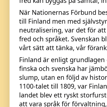
fred kan byggas på samtal, i
När Nationernas Förbund besl
till Finland men med självstyr
neutralisering, var det för at
fred och språket. Svenskan ble
vårt sätt att tänka, vår föran
Finland är enligt grundlagen 
finska och svenska har jämbör
slump, utan en följd av histor
1100-talet till 1809, var Finl
landet blev ett ryskt storfu
att vara språk för förvaltning