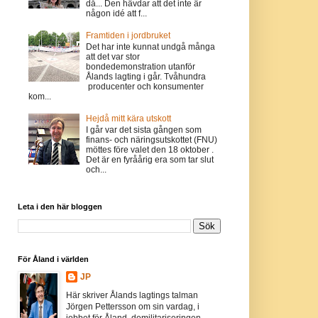
då... Den hävdar att det inte är
någon idé att f...
Framtiden i jordbruket
Det har inte kunnat undgå många
att det var stor
bondedemonstration utanför
Ålands lagting i går. Tvåhundra
producenter och konsumenter
kom...
Hejdå mitt kära utskott
I går var det sista gången som
finans- och näringsutskottet (FNU)
möttes före valet den 18 oktober .
Det är en fyråårig era som tar slut
och...
Leta i den här bloggen
För Åland i världen
JP
Här skriver Ålands lagtings talman
Jörgen Pettersson om sin vardag, i
jobbet för Åland, demilitariseringen,