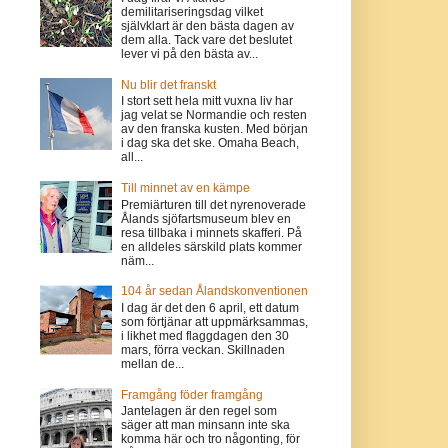
demilitariseringsdag vilket
självklart är den bästa dagen av
dem alla. Tack vare det beslutet
lever vi på den bästa av...
Nu blir det franskt
I stort sett hela mitt vuxna liv har
jag velat se Normandie och resten
av den franska kusten. Med början
i dag ska det ske. Omaha Beach,
all...
Till minnet av en kämpe
Premiärturen till det nyrenoverade
Ålands sjöfartsmuseum blev en
resa tillbaka i minnets skafferi. På
en alldeles särskild plats kommer
näm...
104 år sedan Ålandskonventionen
I dag är det den 6 april, ett datum
som förtjänar att uppmärksammas,
i likhet med flaggdagen den 30
mars, förra veckan. Skillnaden
mellan de...
Framgång föder framgång
Jantelagen är den regel som
säger att man minsann inte ska
komma här och tro någonting, för