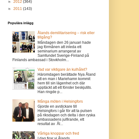
►
2012
(364)
►
2011
(143)
Populära inlägg
Ålands demilitarisering – risk eller
tillgång?
Måndagen den 26 januari hade
jag förmånen att inleda ett
seminarium arrangerat av
Samfundet Sverige-Finland på
Finlands ambassad i Stovkholm...
Vad var viktigare än kulhålet?
Häromdagen berättade Nya Åland
att en man i Mariehamn kommit
hem till sin lägenhet och där
upptäckt att ett fönster beskjutits.
Han ringde p...
Många möten i Helsingfors
Gjorde en avstickare till
Helsingfors i går för att ta pulsen
på riksdagen och delta i den ryska
ambassadens julfirande, ett
resultat av Ål...
Vårliga knoppar och fred
I dag firar vi Ålands