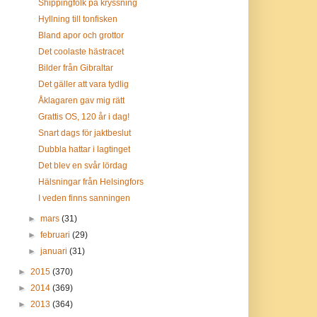
Shippingfolk på kryssning
Hyllning till tonfisken
Bland apor och grottor
Det coolaste hästracet
Bilder från Gibraltar
Det gäller att vara tydlig
Åklagaren gav mig rätt
Grattis OS, 120 år i dag!
Snart dags för jaktbeslut
Dubbla hattar i lagtinget
Det blev en svår lördag
Hälsningar från Helsingfors
I veden finns sanningen
►
mars
(31)
►
februari
(29)
►
januari
(31)
►
2015
(370)
►
2014
(369)
►
2013
(364)