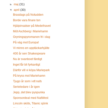
►
maj
(31)
▼
april
(30)
Brasdags på Notudden
Borde vara finare ton
Hjälpinsatser på Medelhavet
Möt Aschberg i Mariehamn
Gryningspyromanen fri i dag
På väg mot Europa!
Vi minns en upptäckarhjälte
400 år sen Shakespeare
Nu är svanboet färdigt
Inget får bli fyrkantigt
Därför vill vi köpa Mariepark
På kryss mot Mariehamn
Tjugo år som i ett nafs
Serieledare i år igen
Jepp, det blev pyspunka
Sponsordeal med NatWest
Lincoln sköts, Titanic sjönk