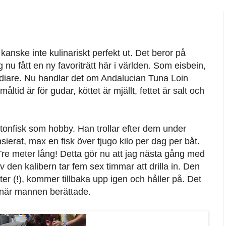
 kanske inte kulinariskt perfekt ut. Det beror på
g nu fått en ny favoriträtt här i världen. Som eisbein,
vdiare. Nu handlar det om Andalucian Tuna Loin
åltid är för gudar, köttet är mjällt, fettet är salt och
tonfisk som hobby. Han trollar efter dem under
nsierat, max en fisk över tjugo kilo per dag per båt.
Tre meter lång! Detta gör nu att jag nästa gång med
 den kalibern tar fem sex timmar att drilla in. Den
ter (!), kommer tillbaka upp igen och håller på. Det
när mannen berättade.