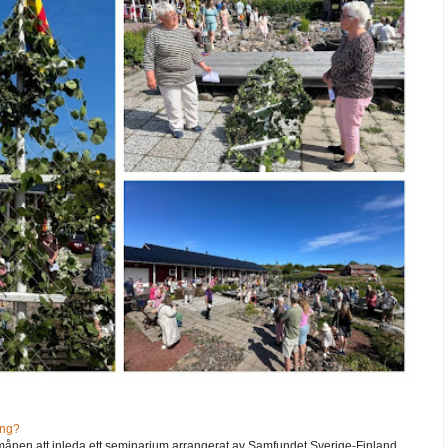
ång?
ånen att inleda ett seminarium arrangerat av Samfundet Sverige-Finland