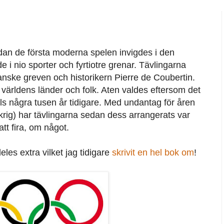
edan de första moderna spelen invigdes i den
i nio sporter och fyrtiotre grenar. Tävlingarna
anske greven och historikern Pierre de Coubertin.
 världens länder och folk. Aten valdes eftersom det
ls några tusen år tidigare. Med undantag för åren
krig) har tävlingarna sedan dess arrangerats var
tt fira, om något.
les extra vilket jag tidigare
skrivit en hel bok om
!