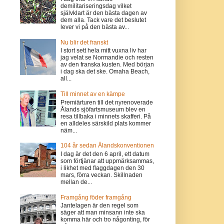
demilitariseringsdag vilket
självklart är den bästa dagen av
dem alla. Tack vare det beslutet
lever vi på den bästa av...
Nu blir det franskt
I stort sett hela mitt vuxna liv har
jag velat se Normandie och resten
av den franska kusten. Med början
i dag ska det ske. Omaha Beach,
all...
Till minnet av en kämpe
Premiärturen till det nyrenoverade
Ålands sjöfartsmuseum blev en
resa tillbaka i minnets skafferi. På
en alldeles särskild plats kommer
näm...
104 år sedan Ålandskonventionen
I dag är det den 6 april, ett datum
som förtjänar att uppmärksammas,
i likhet med flaggdagen den 30
mars, förra veckan. Skillnaden
mellan de...
Framgång föder framgång
Jantelagen är den regel som
säger att man minsann inte ska
komma här och tro någonting, för