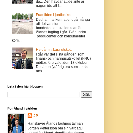
då... Den hävdar att det inte är
någon idé att f...
Framtiden i jordbruket
Det har inte kunnat undgå många
att det var stor
bondedemonstration utanför
Ålands lagting i går. Tvåhundra
producenter och konsumenter
kom...
Hejdå mitt kära utskott
I går var det sista gången som
finans- och näringsutskottet (FNU)
möttes före valet den 18 oktober .
Det är en fyråårig era som tar slut
och...
Leta i den här bloggen
För Åland i världen
JP
Här skriver Ålands lagtings talman
Jörgen Pettersson om sin vardag, i
jobbet för Åland, demilitariseringen,