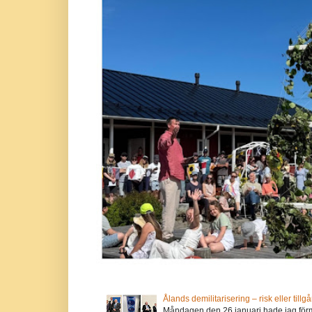
Ålands demilitarisering – risk eller tillg
Måndagen den 26 januari hade jag förm