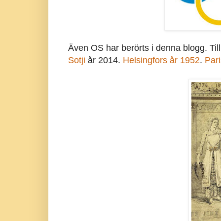
Även OS har berörts i denna blogg. Til
Sotji
år 2014.
Helsingfors år 1952
.
Pari