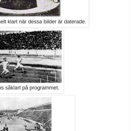
helt klart när dessa bilder är daterade.
ns såklart på programmet.