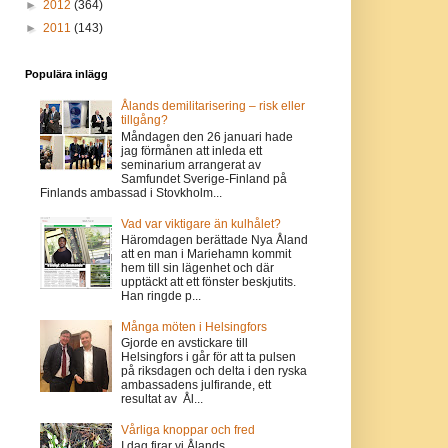
►
2012
(364)
►
2011
(143)
Populära inlägg
Ålands demilitarisering – risk eller
tillgång?
Måndagen den 26 januari hade
jag förmånen att inleda ett
seminarium arrangerat av
Samfundet Sverige-Finland på
Finlands ambassad i Stovkholm...
Vad var viktigare än kulhålet?
Häromdagen berättade Nya Åland
att en man i Mariehamn kommit
hem till sin lägenhet och där
upptäckt att ett fönster beskjutits.
Han ringde p...
Många möten i Helsingfors
Gjorde en avstickare till
Helsingfors i går för att ta pulsen
på riksdagen och delta i den ryska
ambassadens julfirande, ett
resultat av Ål...
Vårliga knoppar och fred
I dag firar vi Ålands