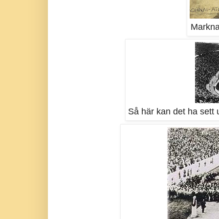
Markna
Så här kan det ha sett u