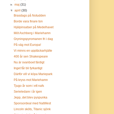
►
maj
(31)
▼
april
(30)
Brasdags på Notudden
Borde vara finare ton
Hjälpinsatser på Medelhavet
Möt Aschberg i Mariehamn
Gryningspyromanen fri i dag
På väg mot Europa!
Vi minns en upptäckarhjälte
400 år sen Shakespeare
Nu är svanboet färdigt
Inget får bli fyrkantigt
Därför vill vi köpa Mariepark
På kryss mot Mariehamn
Tjugo år som i ett nafs
Serieledare i år igen
Jepp, det blev pyspunka
Sponsordeal med NatWest
Lincoln sköts, Titanic sjönk