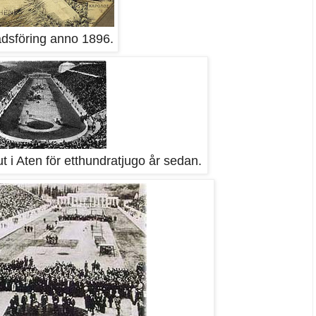
dsföring anno 1896.
t i Aten för etthundratjugo år sedan.