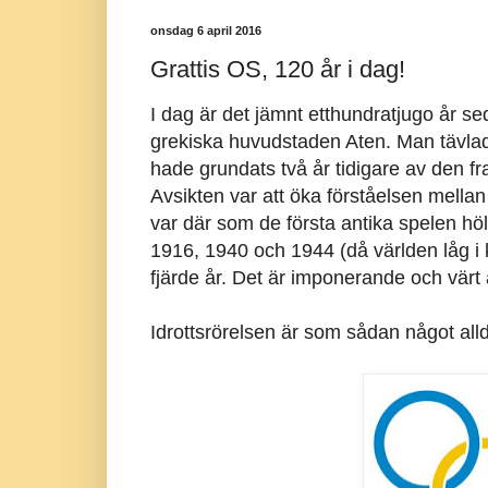
onsdag 6 april 2016
Grattis OS, 120 år i dag!
I dag är det jämnt etthundratjugo år s
grekiska huvudstaden Aten. Man tävlade 
hade grundats två år tidigare av den fr
Avsikten var att öka förståelsen mellan
var där som de första antika spelen höl
1916, 1940 och 1944 (då världen låg i 
fjärde år. Det är imponerande och värt a
Idrottsrörelsen är som sådan något allde