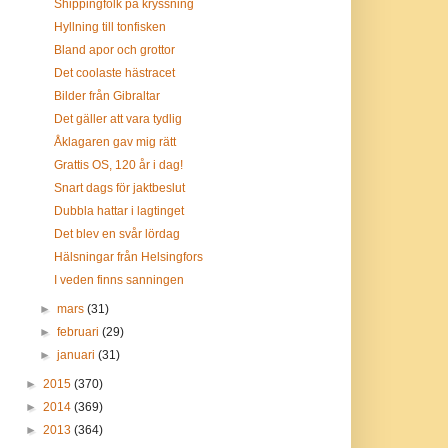
Shippingfolk på kryssning
Hyllning till tonfisken
Bland apor och grottor
Det coolaste hästracet
Bilder från Gibraltar
Det gäller att vara tydlig
Åklagaren gav mig rätt
Grattis OS, 120 år i dag!
Snart dags för jaktbeslut
Dubbla hattar i lagtinget
Det blev en svår lördag
Hälsningar från Helsingfors
I veden finns sanningen
►
mars
(31)
►
februari
(29)
►
januari
(31)
►
2015
(370)
►
2014
(369)
►
2013
(364)