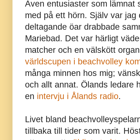
Även entusiaster som lämnat s
med på ett hörn. Själv var ja
deltagande öar drabbade samm
Mariebad. Det var härligt väd
matcher och en välskött organ
världscupen i beachvolley kom 
många minnen hos mig; vänska
och allt annat. Ölands ledare hy
en
intervju i Ålands radio
.
Livet bland beachvolleyspelarn
tillbaka till tider som varit. H