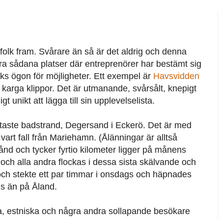
 folk fram. Svårare än så är det aldrig och denna
 sådana platser där entreprenörer har bestämt sig
lks ögon för möjligheter. Ett exempel är
Havsvidden
å karga klippor. Det är utmanande, svårsålt, knepigt
igt unikt att lägga till sin upplevelselista.
etaste badstrand, Degersand i Eckerö. Det är med
i vart fall från Mariehamn. (Ålänningar är alltså
ånd och tycker fyrtio kilometer ligger på månens
 och alla andra flockas i dessa sista skälvande och
ch stekte ett par timmar i onsdags och häpnades
s än på Åland.
ska, estniska och några andra sollapande besökare