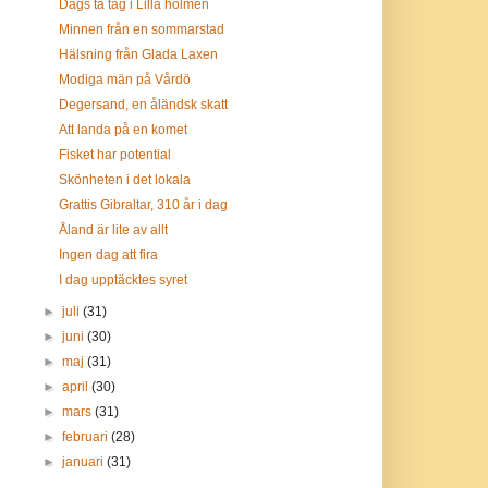
Dags ta tag i Lilla holmen
Minnen från en sommarstad
Hälsning från Glada Laxen
Modiga män på Vårdö
Degersand, en åländsk skatt
Att landa på en komet
Fisket har potential
Skönheten i det lokala
Grattis Gibraltar, 310 år i dag
Åland är lite av allt
Ingen dag att fira
I dag upptäcktes syret
►
juli
(31)
►
juni
(30)
►
maj
(31)
►
april
(30)
►
mars
(31)
►
februari
(28)
►
januari
(31)