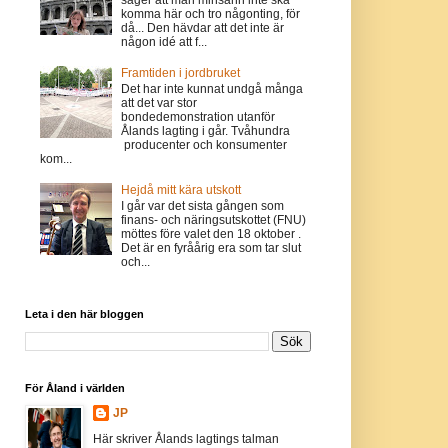
komma här och tro någonting, för
då... Den hävdar att det inte är
någon idé att f...
Framtiden i jordbruket
Det har inte kunnat undgå många
att det var stor
bondedemonstration utanför
Ålands lagting i går. Tvåhundra
producenter och konsumenter
kom...
Hejdå mitt kära utskott
I går var det sista gången som
finans- och näringsutskottet (FNU)
möttes före valet den 18 oktober .
Det är en fyråårig era som tar slut
och...
Leta i den här bloggen
För Åland i världen
JP
Här skriver Ålands lagtings talman