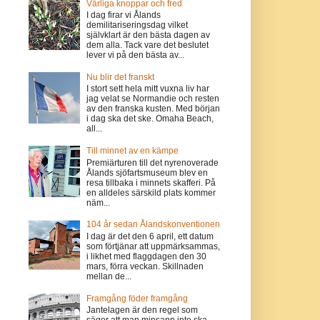
Vårliga knoppar och fred
I dag firar vi Ålands
demilitariseringsdag vilket
självklart är den bästa dagen av
dem alla. Tack vare det beslutet
lever vi på den bästa av...
Nu blir det franskt
I stort sett hela mitt vuxna liv har
jag velat se Normandie och resten
av den franska kusten. Med början
i dag ska det ske. Omaha Beach,
all...
Till minnet av en kämpe
Premiärturen till det nyrenoverade
Ålands sjöfartsmuseum blev en
resa tillbaka i minnets skafferi. På
en alldeles särskild plats kommer
näm...
104 år sedan Ålandskonventionen
I dag är det den 6 april, ett datum
som förtjänar att uppmärksammas,
i likhet med flaggdagen den 30
mars, förra veckan. Skillnaden
mellan de...
Framgång föder framgång
Jantelagen är den regel som
säger att man minsann inte ska