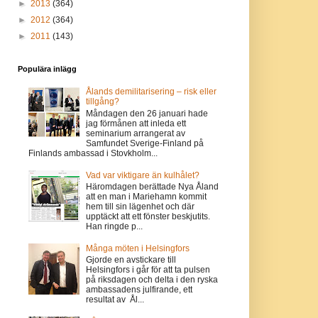
►
2013
(364)
►
2012
(364)
►
2011
(143)
Populära inlägg
Ålands demilitarisering – risk eller
tillgång?
Måndagen den 26 januari hade
jag förmånen att inleda ett
seminarium arrangerat av
Samfundet Sverige-Finland på
Finlands ambassad i Stovkholm...
Vad var viktigare än kulhålet?
Häromdagen berättade Nya Åland
att en man i Mariehamn kommit
hem till sin lägenhet och där
upptäckt att ett fönster beskjutits.
Han ringde p...
Många möten i Helsingfors
Gjorde en avstickare till
Helsingfors i går för att ta pulsen
på riksdagen och delta i den ryska
ambassadens julfirande, ett
resultat av Ål...