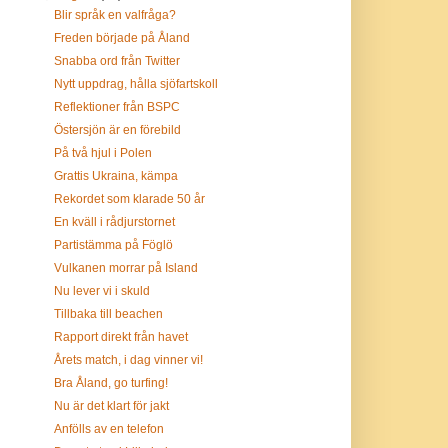
Blir språk en valfråga?
Freden började på Åland
Snabba ord från Twitter
Nytt uppdrag, hålla sjöfartskoll
Reflektioner från BSPC
Östersjön är en förebild
På två hjul i Polen
Grattis Ukraina, kämpa
Rekordet som klarade 50 år
En kväll i rådjurstornet
Partistämma på Föglö
Vulkanen morrar på Island
Nu lever vi i skuld
Tillbaka till beachen
Rapport direkt från havet
Årets match, i dag vinner vi!
Bra Åland, go turfing!
Nu är det klart för jakt
Anfölls av en telefon