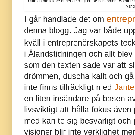
Utan en bra kikare är det omöjligt att se horisonten. Borrar m
värld
entrep
I går handlade det om
denna blogg. Jag var både upp
kväll i entreprenörskapets tec
i Ålandstidningen och allt blev
som den texten sade var att sl
drömmen, duscha kallt och gå 
inte finns tillräckligt med
Jante
en liten insändare på basen a
livsviktigt att hålla fokus även
med kan te sig besvärligt och 
visioner blir inte verklighet me