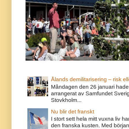
Ålands demilitarisering – risk ell
Måndagen den 26 januari hade j
arrangerat av Samfundet Sveri
Stovkholm...
Nu blir det franskt
I stort sett hela mitt vuxna liv 
den franska kusten. Med början 