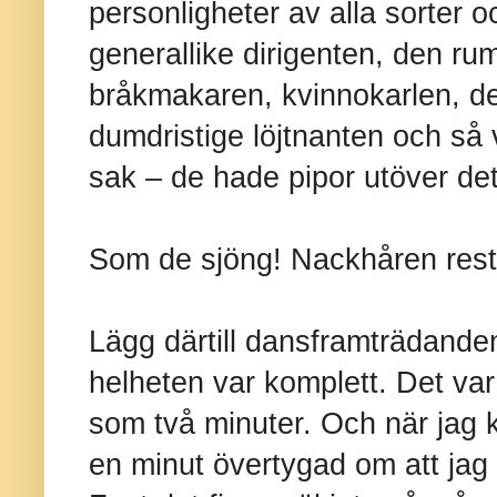
personligheter av alla sorter o
generallike dirigenten, den ru
bråkmakaren, kvinnokarlen, de
dumdristige löjtnanten och s
sak – de hade pipor utöver det
Som de sjöng! Nackhåren reste
Lägg därtill dansframträdande
helheten var komplett. Det va
som två minuter. Och när jag k
en minut övertygad om att jag v