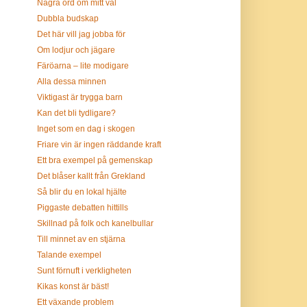
Några ord om mitt val
Dubbla budskap
Det här vill jag jobba för
Om lodjur och jägare
Färöarna – lite modigare
Alla dessa minnen
Viktigast är trygga barn
Kan det bli tydligare?
Inget som en dag i skogen
Friare vin är ingen räddande kraft
Ett bra exempel på gemenskap
Det blåser kallt från Grekland
Så blir du en lokal hjälte
Piggaste debatten hittills
Skillnad på folk och kanelbullar
Till minnet av en stjärna
Talande exempel
Sunt förnuft i verkligheten
Kikas konst är bäst!
Ett växande problem