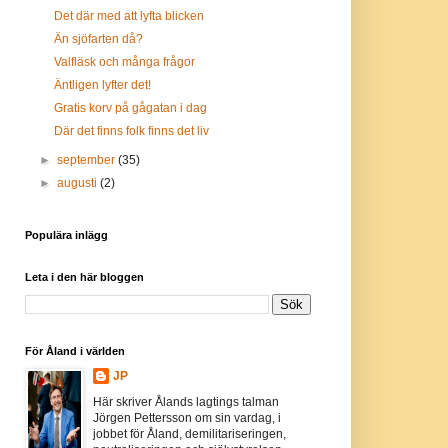
Det där med att lyfta blicken
Än sjöfarten då?
Valfläsk och många frågor
Äntligen lyfter det!
Gratis korv på gågatan i dag
Där det finns folk finns det liv
►
september
(35)
►
augusti
(2)
Populära inlägg
Leta i den här bloggen
För Åland i världen
JP
Här skriver Ålands lagtings talman
Jörgen Pettersson om sin vardag, i
jobbet för Åland, demilitariseringen,