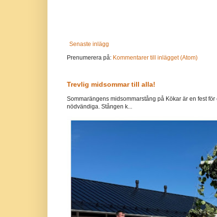
Senaste inlägg
Prenumerera på:
Kommentarer till inlägget (Atom)
Trevlig midsommar till alla!
Sommarängens midsommarstång på Kökar är en fest för g
nödvändiga. Stången k...