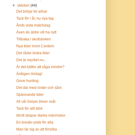
▼
oktober
(44)
Det börjar bli allvar
Tack för i år, nu nya tag
Årets sista matchdag
Även de äldre vill ha nytt
Tillbaka i skolbänken
Nya tider inom Centern
Det råder bistra tider
Det är mycket nu...
Är det bättre att våga mindre?
Äntligen lördag!
Gone hunting
Det där med röster och sånt
Spännande tider
All vår början bliver svår
Tack för allt stöd
Idrott skapar starka människor
En kreativ plats för alla
Man lär sig av att försöka