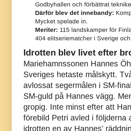
Godbyhallen och förbättrat teknik
Därför blev det innebandy:
Kompi
Mycket spelade in.
Meriter:
115 landskamper för Finl
404 elitseriematcher i Sverige oc
Idrotten blev livet efter 
Mariehamnssonen Hannes Öhm
Sveriges hetaste målskytt. Två
avlossat segermålen i SM-final
SM-guld på Hannes vägg. Men 
gropig. Inte minst efter att Ha
förebild Petri avled i följderna
idrotten en av Hannes’ räddni