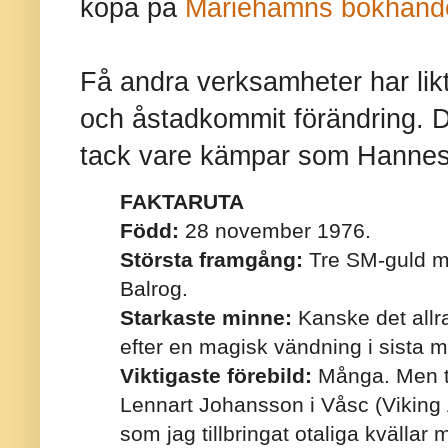
köpa på
Mariehamns bokhand
Få andra verksamheter har likt
och åstadkommit förändring. D
tack vare kämpar som Hannes
FAKTARUTA
Född:
28 november 1976.
Största framgång:
Tre SM-guld me
Balrog.
Starkaste minne:
Kanske det allra
efter en magisk vändning i sista m
Viktigaste förebild:
Många. Men ti
Lennart Johansson i Våsc (Viking 
som jag tillbringat otaliga kvällar