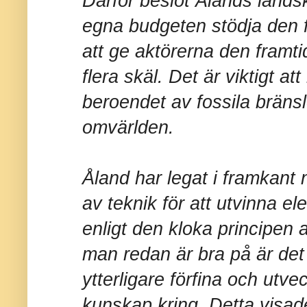
Därför beslöt Ålands lands
egna budgeten stödja den f
att ge aktörerna den framt
flera skäl. Det är viktigt a
beroendet av fossila bräns
omvärlden.
Åland har legat i framkant n
av teknik för att utvinna ele
enligt den kloka principen 
man redan är bra på är det
ytterligare förfina och utve
kunskap kring. Detta visade