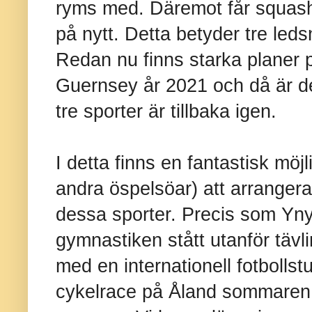
ryms med. Däremot får squash
på nytt. Detta betyder tre leds
Redan nu finns starka planer på 
Guernsey år 2021 och då är de
tre sporter är tillbaka igen.
I detta finns en fantastisk möjl
andra öspelsöar) att arranger
dessa sporter. Precis som Yn
gymnastiken stått utanför tävl
med en internationell fotbollstu
cykelrace på Åland sommaren å