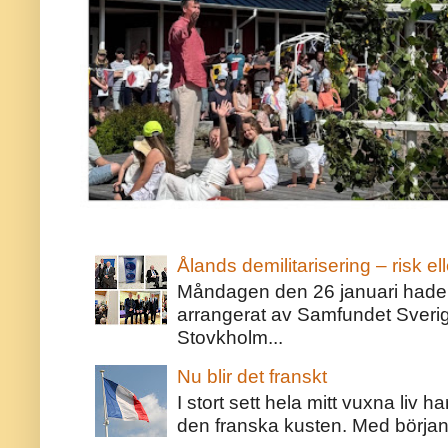
Ålands demilitarisering – risk ell
Måndagen den 26 januari hade j
arrangerat av Samfundet Sveri
Stovkholm...
Nu blir det franskt
I stort sett hela mitt vuxna liv 
den franska kusten. Med början 