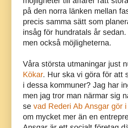
möjligheter till affärer rätt st
på den norra länken mellan fa
precis samma sätt som plane
insåg för hundratals år sedan
men också möjligheterna.
Våra största utmaningar just 
Kökar
. Hur ska vi göra för att 
i dessa kommuner? Jag har ing
men jag tror man närmar sig n
se
vad Rederi Ab Ansgar gör i
om mycket mer än en entrepren
Ansgar är ett socialt företag d