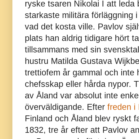
ryske tsaren Nikolai I att leda
starkaste militära förläggning
vad det kosta ville. Pavlov själ
plats han aldrig tidigare hört
tillsammans med sin svenskta
hustru Matilda Gustava Wijkbe
trettiofem år gammal och inte h
chefsskap eller hårda nypor. T
av Åland var absolut inte enke
överväldigande. Efter
freden i
Finland och Åland blev ryskt f
1832, tre år efter att Pavlov an