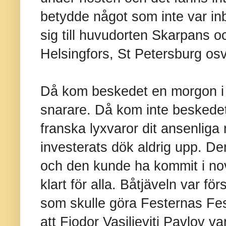
betydde något som inte var inb
sig till huvudorten Skarpans oc
Helsingfors, St Petersburg osv
Då kom beskedet en morgon i 
snarare. Då kom inte beskede
franska lyxvaror dit ansenlig
investerats dök aldrig upp. De
och den kunde ha kommit i no
klart för alla. Båtjäveln var f
som skulle göra Festernas Fe
att
Fjodor Vasiljevitj Pavlov v