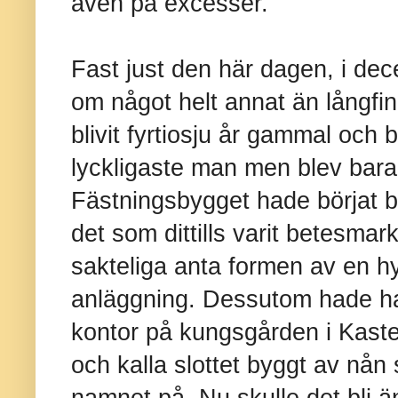
även på excesser.
Fast just den här dagen, i de
om något helt annat än långfi
blivit fyrtiosju år gammal och 
lyckligaste man men blev bara
Fästningsbygget hade börjat b
det som dittills varit betesma
sakteliga anta formen av en h
anläggning. Dessutom hade han
kontor på kungsgården i Kaste
och kalla slottet byggt av nå
namnet på. Nu skulle det bli ä