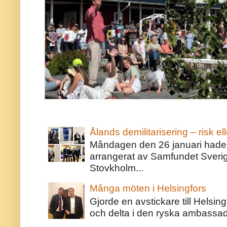
Ålands demilitarisering – risk ell
Måndagen den 26 januari hade j
arrangerat av Samfundet Sveri
Stovkholm...
Många möten i Helsingfors
Gjorde en avstickare till Helsing
och delta i den ryska ambassaden